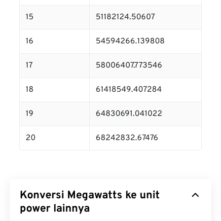
15
51182124.50607
16
54594266.139808
17
58006407.773546
18
61418549.407284
19
64830691.041022
20
68242832.67476
Konversi Megawatts ke unit
power lainnya