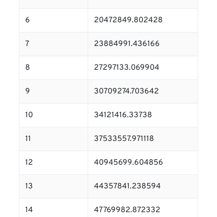
6
20472849.802428
7
23884991.436166
8
27297133.069904
9
30709274.703642
10
34121416.33738
11
37533557.971118
12
40945699.604856
13
44357841.238594
14
47769982.872332