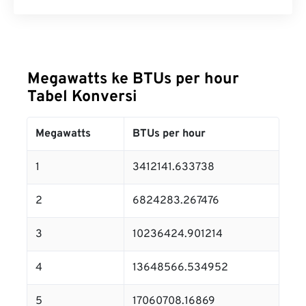
Megawatts ke BTUs per hour
Tabel Konversi
Megawatts
BTUs per hour
1
3412141.633738
2
6824283.267476
3
10236424.901214
4
13648566.534952
5
17060708.16869