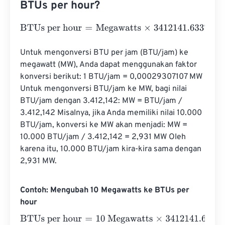
BTUs per hour?
BTUs per hour
=
Megawatts
×
3412141.633738
Untuk mengonversi BTU per jam (BTU/jam) ke 
megawatt (MW), Anda dapat menggunakan faktor 
konversi berikut: 1 BTU/jam = 0,00029307107 MW 
Untuk mengonversi BTU/jam ke MW, bagi nilai 
BTU/jam dengan 3.412,142: MW = BTU/jam / 
3.412,142 Misalnya, jika Anda memiliki nilai 10.000 
BTU/jam, konversi ke MW akan menjadi: MW = 
10.000 BTU/jam / 3.412,142 = 2,931 MW Oleh 
karena itu, 10.000 BTU/jam kira-kira sama dengan 
2,931 MW.
Contoh: Mengubah 10 Megawatts ke BTUs per
hour
BTUs per hour
=
10 Megawatts
×
3412141.633738
=
341214