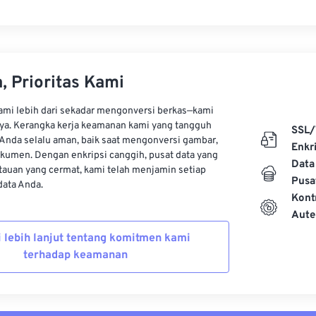
, Prioritas Kami
kami lebih dari sekadar mengonversi berkas—kami
ya. Kerangka kerja keamanan kami yang tangguh
SSL/
Anda selalu aman, baik saat mengonversi gambar,
Enkri
kumen. Dengan enkripsi canggih, pusat data yang
Data
auan yang cermat, kami telah menjamin setiap
Pusa
ata Anda.
Kont
Aute
i lebih lanjut tentang komitmen kami
terhadap keamanan