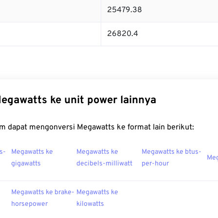
25479.38
26820.4
egawatts ke unit power lainnya
m dapat mengonversi Megawatts ke format lain berikut:
s-
Megawatts ke
Megawatts ke
Megawatts ke btus-
Meg
gigawatts
decibels-milliwatt
per-hour
Megawatts ke brake-
Megawatts ke
horsepower
kilowatts