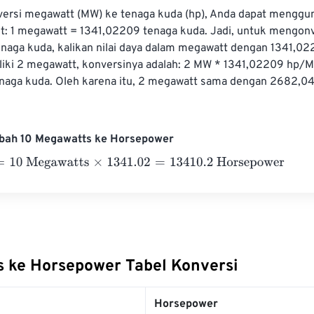
rsi megawatt (MW) ke tenaga kuda (hp), Anda dapat menggun
ut: 1 megawatt = 1341,02209 tenaga kuda. Jadi, untuk mengonve
naga kuda, kalikan nilai daya dalam megawatt dengan 1341,022
liki 2 megawatt, konversinya adalah: 2 MW * 1341,02209 hp/
aga kuda. Oleh karena itu, 2 megawatt sama dengan 2682,04
bah 10 Megawatts ke Horsepower
0 Megawatts
×
1341.02
=
13410.2
Horsepower
 ke Horsepower Tabel Konversi
Horsepower