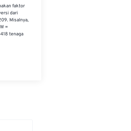
akan faktor 
rsi dari 
09. Misalnya, 
MW = 
418 tenaga 