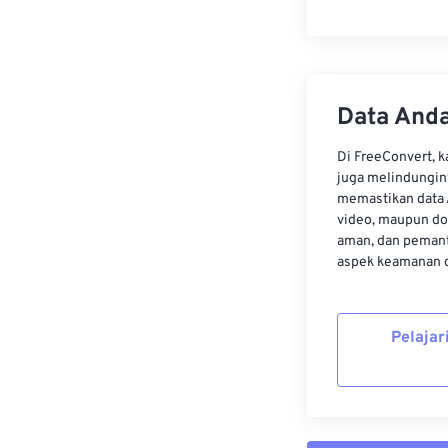
Data Anda
Di FreeConvert, 
juga melindungin
memastikan data 
video, maupun do
aman, dan pemant
aspek keamanan d
Pelajar