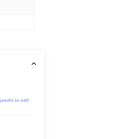
awatts ke watt