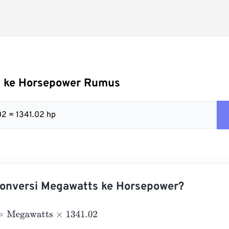
 ke Horsepower Rumus
02 = 1341.02 hp
onversi Megawatts ke Horsepower?
egawatts
×
1341.02