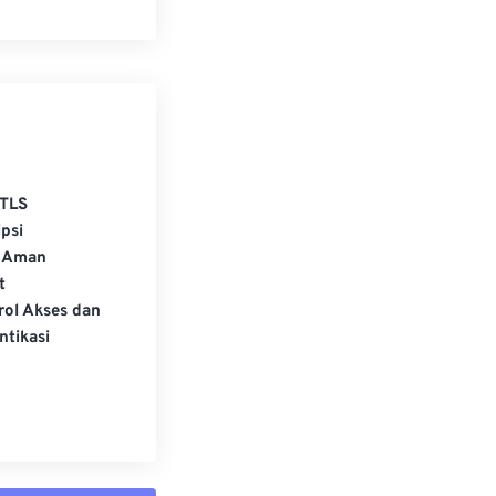
TLS
psi
 Aman
t
rol Akses dan
ntikasi