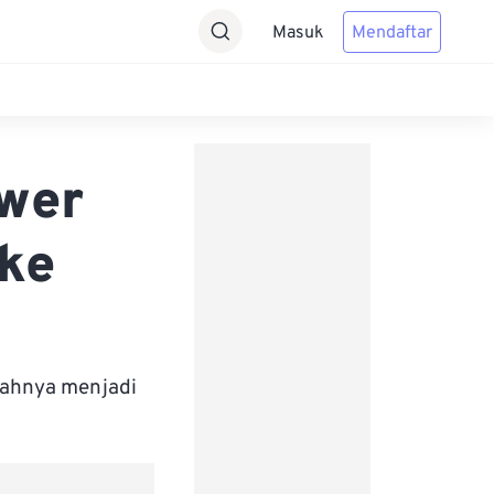
Masuk
Mendaftar
wer
ke
bahnya menjadi