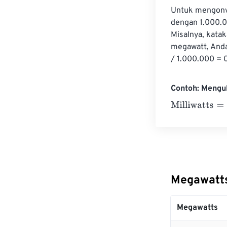
Untuk mengonve
dengan 1.000.0
Misalnya, kata
megawatt, And
/ 1.000.000 = 
Contoh: Mengu
Milliwatts
=
10 M
Megawatts
Megawatts