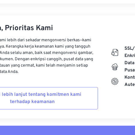
, Prioritas Kami
kami lebih dari sekadar mengonversi berkas—kami
ya. Kerangka kerja keamanan kami yang tangguh
SSL/
Anda selalu aman, baik saat mengonversi gambar,
Enkri
kumen. Dengan enkripsi canggih, pusat data yang
Data
auan yang cermat, kami telah menjamin setiap
Pusa
ata Anda.
Kont
Aute
i lebih lanjut tentang komitmen kami
terhadap keamanan