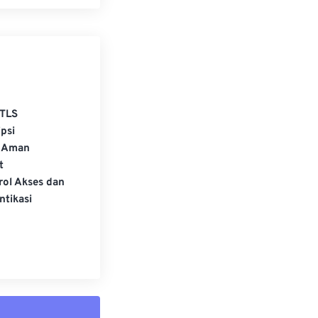
TLS
psi
 Aman
t
rol Akses dan
ntikasi