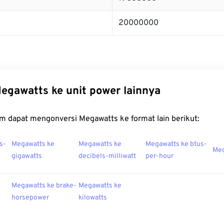
20000000
egawatts ke unit power lainnya
m dapat mengonversi Megawatts ke format lain berikut:
s-
Megawatts ke
Megawatts ke
Megawatts ke btus-
Meg
gigawatts
decibels-milliwatt
per-hour
Megawatts ke brake-
Megawatts ke
horsepower
kilowatts