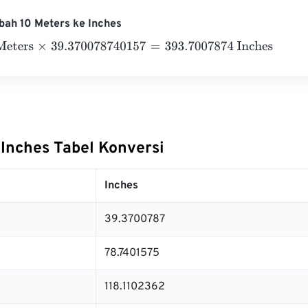
bah 10 Meters ke Inches
ers
×
39.370078740157
=
393.7007874
Inches
 Inches Tabel Konversi
Inches
39.3700787
78.7401575
118.1102362