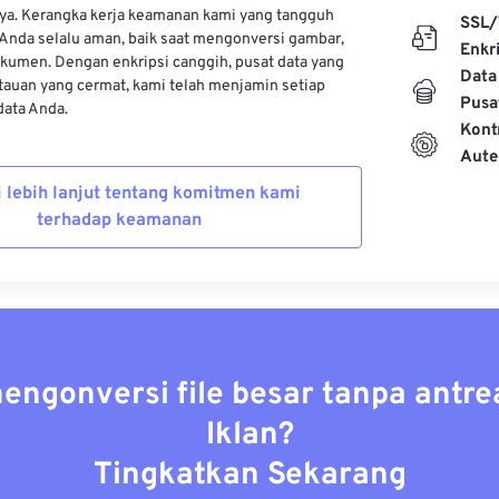
ya. Kerangka kerja keamanan kami yang tangguh
SSL/
Anda selalu aman, baik saat mengonversi gambar,
Enkri
kumen. Dengan enkripsi canggih, pusat data yang
Data
auan yang cermat, kami telah menjamin setiap
Pusa
ata Anda.
Kont
Aute
i lebih lanjut tentang komitmen kami
terhadap keamanan
mengonversi file besar tanpa antre
Iklan?
Tingkatkan Sekarang