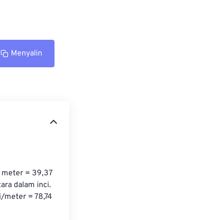
Menyalin
 meter = 39,37 
ra dalam inci. 
i/meter = 78,74 