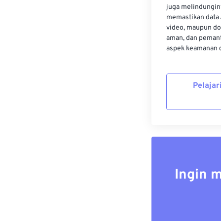
juga melindungin
memastikan data 
video, maupun do
aman, dan pemant
aspek keamanan d
Pelajar
Ingin 