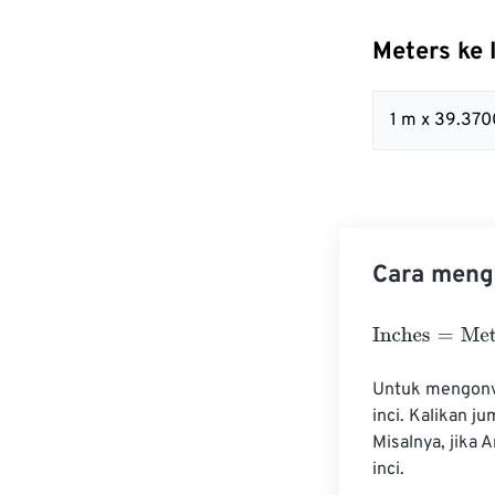
Meters ke
1 m x 39.370
Cara mengo
Inches
=
Meters
Untuk mengonve
inci. Kalikan 
Misalnya, jika 
inci.