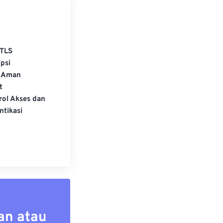
TLS
psi
 Aman
t
rol Akses dan
ntikasi
an atau