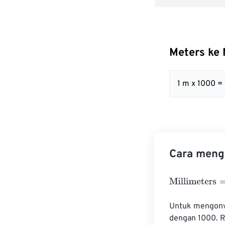
Meters ke 
1 m x 1000 
Cara mengo
Millimeters
=
Me
Untuk mengonve
dengan 1000. R