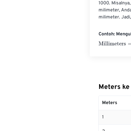
1000. Misalnya
milimeter, And
milimeter. Jad
Contoh: Mengub
Millimeters
=
10
Meters ke
Meters
1