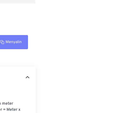
Menyalin
m meter 
r = Meter x 