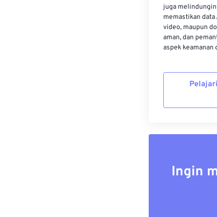
juga melindungin
memastikan data 
video, maupun do
aman, dan pemant
aspek keamanan d
Pelajar
Ingin 