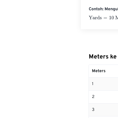
Contoh: Mengu
Yards
=
10 Mete
Meters ke
Meters
1
2
3