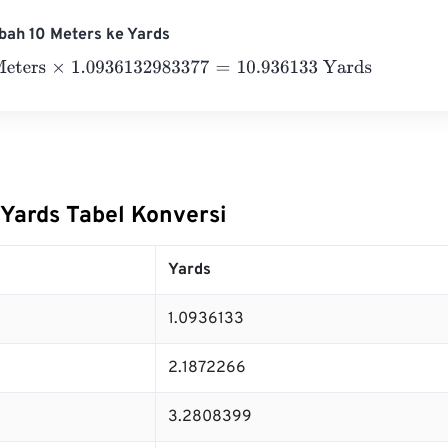
bah 10 Meters ke Yards
rs
×
1.0936132983377
=
10.936133
Yards
 Yards Tabel Konversi
Yards
1.0936133
2.1872266
3.2808399