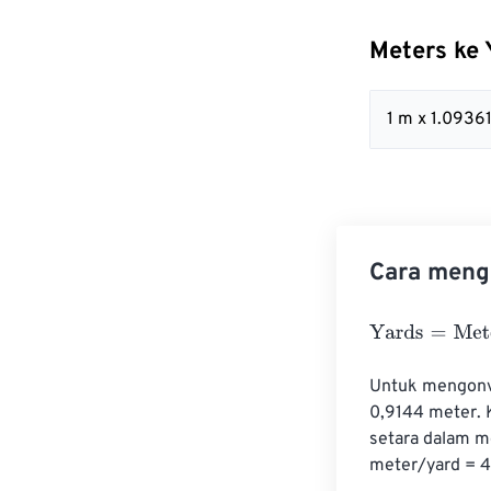
Meters ke
1 m x 1.093
Cara mengo
Yards
=
Meters
×
Untuk mengonve
0,9144 meter. 
setara dalam me
meter/yard = 4