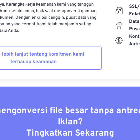
ya. Kerangka kerja keamanan kami yang tangguh
SSL/
Anda selalu aman, baik saat mengonversi gambar,
Enkri
kumen. Dengan enkripsi canggih, pusat data yang
Data
auan yang cermat, kami telah menjamin setiap
Pusa
ata Anda.
Kont
Aute
i lebih lanjut tentang komitmen kami
terhadap keamanan
mengonversi file besar tanpa antre
Iklan?
Tingkatkan Sekarang