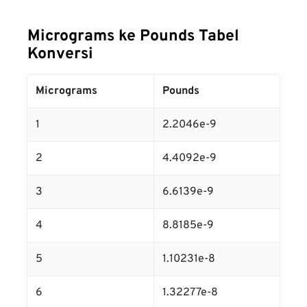
Micrograms ke Pounds Tabel
Konversi
Micrograms
Pounds
1
2.2046e-9
2
4.4092e-9
3
6.6139e-9
4
8.8185e-9
5
1.10231e-8
6
1.32277e-8