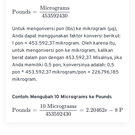
Pounds
=
Micrograms
453592430
Untuk mengonversi pon (lbs) ke mikrogram (µg), 
Anda dapat menggunakan faktor konversi berikut: 
1 pon = 453.592,37 mikrogram. Oleh karena itu, 
untuk mengonversi pon ke mikrogram, kalikan 
berat dalam pon dengan 453.592,37. Misalnya, jika 
Anda memiliki 0,5 pon, konversinya adalah: 0,5 
pon * 453.592,37 mikrogram/pon = 226.796,185 
mikrogram.
Contoh: Mengubah 10 Micrograms ke Pounds
Pounds
=
10 Micrograms
453592430
=
2.20462
e
-
8
Pound