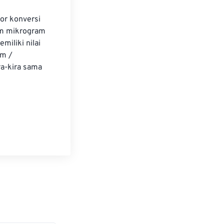
r konversi 
am mikrogram 
iliki nilai 
m / 
a-kira sama 