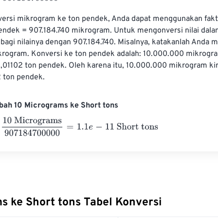
rsi mikrogram ke ton pendek, Anda dapat menggunakan fakto
 pendek = 907.184.740 mikrogram. Untuk mengonversi nilai dal
bagi nilainya dengan 907.184.740. Misalnya, katakanlah Anda mem
rogram. Konversi ke ton pendek adalah: 10.000.000 mikrogra
0,01102 ton pendek. Oleh karena itu, 10.000.000 mikrogram kir
 ton pendek.
bah 10 Micrograms ke Short tons
Micrograms
907184700000
=
1.1
e
-
11
Short tons
s ke Short tons Tabel Konversi