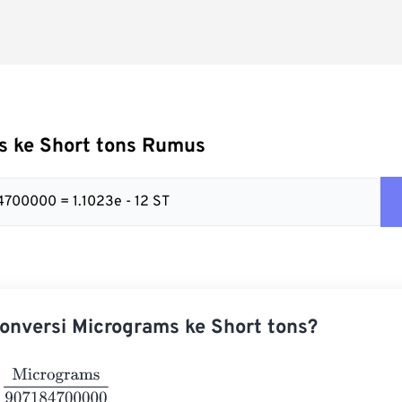
s ke Short tons Rumus
4700000 = 1.1023e - 12 ST
nversi Micrograms ke Short tons?
crograms
907184700000