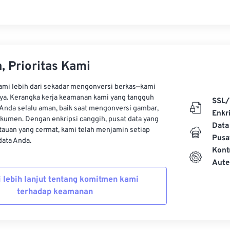
, Prioritas Kami
kami lebih dari sekadar mengonversi berkas—kami
ya. Kerangka kerja keamanan kami yang tangguh
SSL/
Anda selalu aman, baik saat mengonversi gambar,
Enkri
kumen. Dengan enkripsi canggih, pusat data yang
Data
auan yang cermat, kami telah menjamin setiap
Pusa
ata Anda.
Kont
Aute
i lebih lanjut tentang komitmen kami
terhadap keamanan