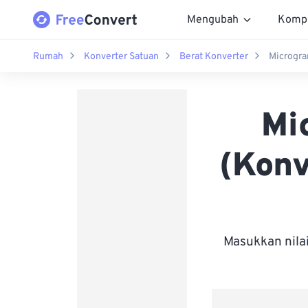
Mengubah
Komp
Rumah
Konverter Satuan
Berat Konverter
Microgra
Mi
(Konv
Masukkan nila