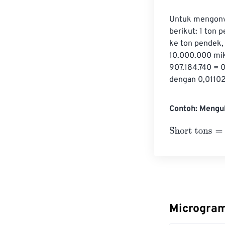
Untuk mengonve
berikut: 1 ton
ke ton pendek, 
10.000.000 mik
907.184.740 = 
dengan 0,01102
Contoh: Mengu
Short tons
=
10 
Microgram