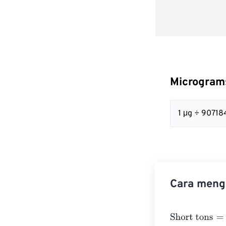
Microgram
1 μg ÷ 90718
Cara mengo
Short tons
=
Mi