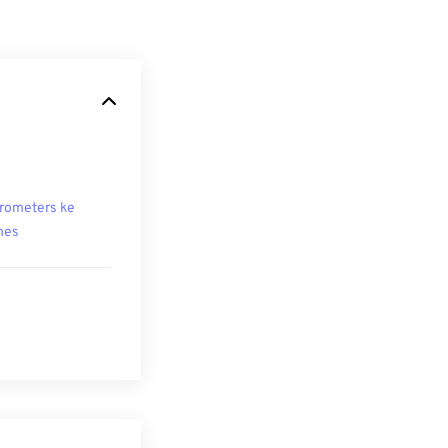
rometers ke
hes