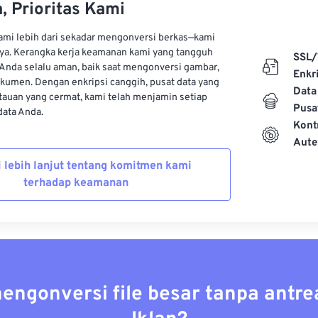
, Prioritas Kami
kami lebih dari sekadar mengonversi berkas—kami
ya. Kerangka kerja keamanan kami yang tangguh
SSL/
Anda selalu aman, baik saat mengonversi gambar,
Enkri
kumen. Dengan enkripsi canggih, pusat data yang
Data
auan yang cermat, kami telah menjamin setiap
Pusa
ata Anda.
Kont
Aute
i lebih lanjut tentang komitmen kami
terhadap keamanan
mengonversi file besar tanpa antre