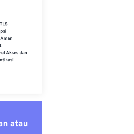
TLS
psi
 Aman
t
rol Akses dan
ntikasi
an atau