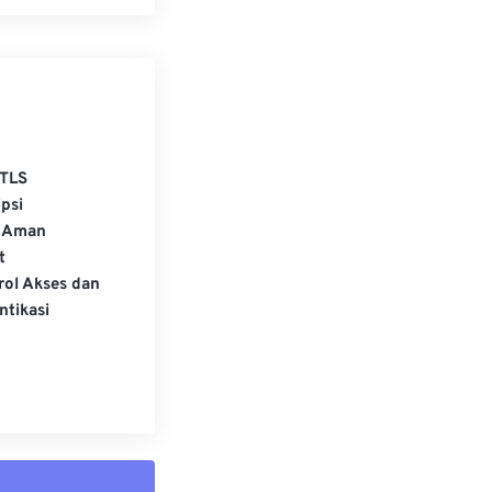
TLS
psi
 Aman
t
rol Akses dan
ntikasi