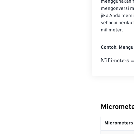
menggunakan fa
mengonversi mi
jika Anda memi
sebagai beriku
milimeter.
Contoh: Mengu
Millimeters
=
10
Micromete
Micrometers