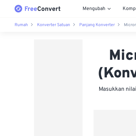
Mengubah
Komp
Rumah
Konverter Satuan
Panjang Konverter
Micro
Mic
(Konv
Masukkan nila