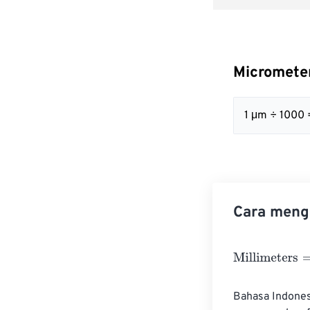
Micrometer
1 μm ÷ 1000
Cara mengo
Millimeters
=
Mi
Bahasa Indones