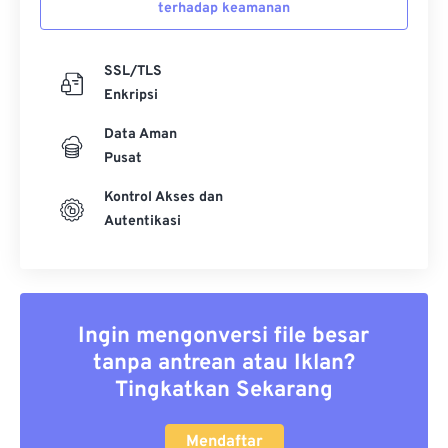
terhadap keamanan
SSL/TLS
Enkripsi
Data Aman
Pusat
Kontrol Akses dan
Autentikasi
Ingin mengonversi file besar
tanpa antrean atau Iklan?
Tingkatkan Sekarang
Mendaftar