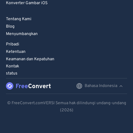
Konverter Gambar iOS
Tentang Kami
Blog
Menyumbangkan
Pribadi
Ketentuan
Keamanan dan Kepatuhan
Kontak
status
Bahasa Indonesia
English
Deutsch
© FreeConvert.comVERSI Semua hak dilindungi undang-undang
(2026)
Español
Français