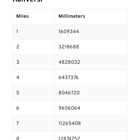
Miles
Millimeters
1
1609344
2
3218688
3
4828032
4
6437376
5
8046720
6
9656064
7
11265408
8
12874752