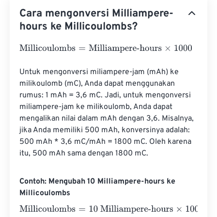
Cara mengonversi Milliampere-
hours ke Millicoulombs?
Millicoulombs
=
Milliampere-hours
×
1000
Untuk mengonversi miliampere-jam (mAh) ke 
milikoulomb (mC), Anda dapat menggunakan 
rumus: 1 mAh = 3,6 mC. Jadi, untuk mengonversi 
miliampere-jam ke milikoulomb, Anda dapat 
mengalikan nilai dalam mAh dengan 3,6. Misalnya, 
jika Anda memiliki 500 mAh, konversinya adalah: 
500 mAh * 3,6 mC/mAh = 1800 mC. Oleh karena 
itu, 500 mAh sama dengan 1800 mC.
Contoh: Mengubah 10 Milliampere-hours ke
Millicoulombs
Millicoulombs
=
10 Milliampere-hours
×
1000
=
10000
Milli