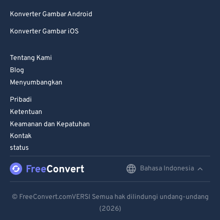
Konverter Gambar Android
Konverter Gambar iOS
Tentang Kami
Blog
Menyumbangkan
Pribadi
Ketentuan
Keamanan dan Kepatuhan
Kontak
status
Bahasa Indonesia
English
Deutsch
© FreeConvert.comVERSI Semua hak dilindungi undang-undang
(2026)
Español