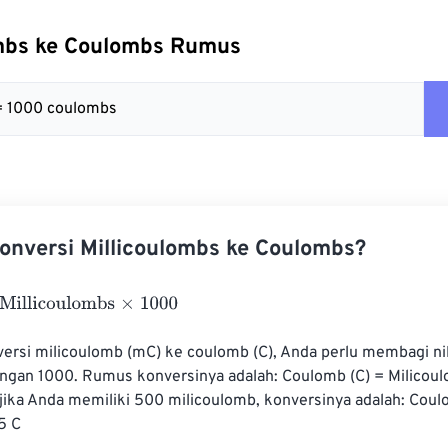
ombs ke Coulombs Rumus
= 1000 coulombs
nversi Millicoulombs ke Coulombs?
licoulombs
×
1000
rsi milicoulomb (mC) ke coulomb (C), Anda perlu membagi nil
ngan 1000. Rumus konversinya adalah: Coulomb (C) = Milicoul
 jika Anda memiliki 500 milicoulomb, konversinya adalah: Coul
5 C