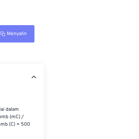
Menyalin
ai dalam 
omb (mC) / 
omb (C) = 500 