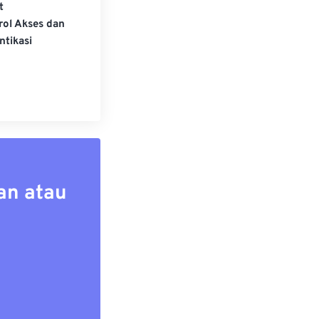
t
rol Akses dan
ntikasi
an atau