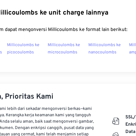
illicoulombs ke unit charge lainnya
m dapat mengonversi Millicoulombs ke format lain berikut:
Millicoulombs ke
Millicoulombs ke
Millicoulombs ke
Mil
rs
picocoulombs
microcoulombs
nanocoulombs
amp
, Prioritas Kami
kami lebih dari sekadar mengonversi berkas—kami
ya. Kerangka kerja keamanan kami yang tangguh
SSL/
Anda selalu aman, baik saat mengonversi gambar,
Enkri
kumen. Dengan enkripsi canggih, pusat data yang
Data
auan yang cermat, kami telah menjamin setiap