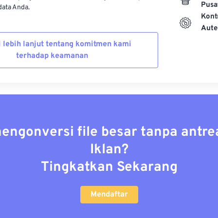
Pusa
ata Anda.
Kont
Aute
i lebih lanjut tentang komitmen kami
terhadap keamanan
mengonversi file besar tanpa antre
Iklan?
Tingkatkan Sekarang
Mendaftar