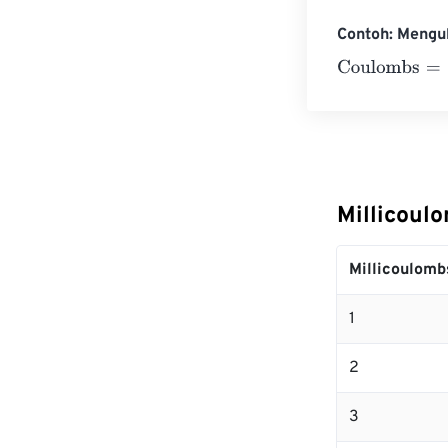
Contoh: Mengu
Coulombs
=
10 
Millicoul
Millicoulomb
1
2
3