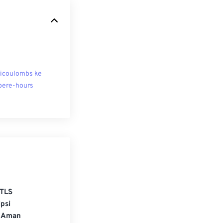
licoulombs ke
ere-hours
TLS
psi
 Aman