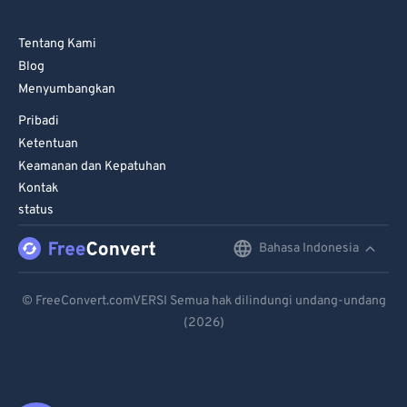
Tentang Kami
Blog
Menyumbangkan
Pribadi
Ketentuan
Keamanan dan Kepatuhan
Kontak
status
Bahasa Indonesia
English
Deutsch
© FreeConvert.comVERSI Semua hak dilindungi undang-undang
(2026)
Español
Français
Português