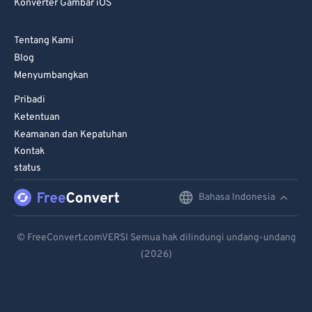
Konverter Gambar iOS
Tentang Kami
Blog
Menyumbangkan
Pribadi
Ketentuan
Keamanan dan Kepatuhan
Kontak
status
Bahasa Indonesia
English
Deutsch
© FreeConvert.comVERSI Semua hak dilindungi undang-undang
(2026)
Español
Français