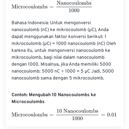
Microcoulombs
=
Nanocoulombs
1000
Bahasa Indonesia: Untuk mengonversi 
nanocoulomb (nC) ke mikrocoulomb (µC), Anda 
dapat menggunakan faktor konversi berikut: 1 
mikrocoulomb (µC) = 1000 nanocoulomb (nC) Oleh 
karena itu, untuk mengonversi nanocoulomb ke 
mikrocoulomb, bagi nilai dalam nanocoulomb 
dengan 1000. Misalnya, jika Anda memiliki 5000 
nanocoulomb: 5000 nC ÷ 1000 = 5 µC Jadi, 5000 
nanocoulomb sama dengan 5 mikrocoulomb.
Contoh: Mengubah 10 Nanocoulombs ke
Microcoulombs
Microcoulombs
=
10 Nanocoulombs
1000
=
0.01
Microcoul