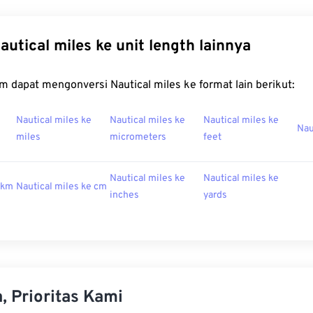
autical miles ke unit length lainnya
m dapat mengonversi Nautical miles ke format lain berikut:
Nautical miles ke
Nautical miles ke
Nautical miles ke
Nau
miles
micrometers
feet
Nautical miles ke
Nautical miles ke
 km
Nautical miles ke cm
inches
yards
, Prioritas Kami