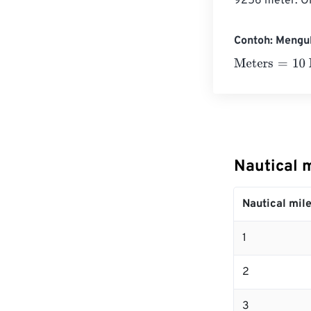
9256 meter. Ol
Contoh: Mengub
Meters
=
10 Naut
Nautical 
Nautical mil
1
2
3