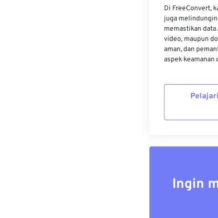
Di FreeConvert, 
juga melindungin
memastikan data 
video, maupun do
aman, dan pemant
aspek keamanan d
Pelajar
Ingin 