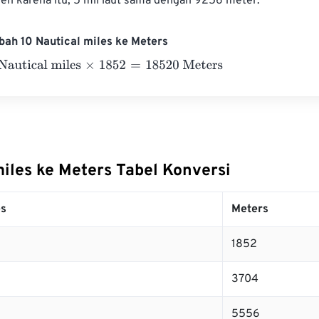
eh karena itu, 5 mil laut sama dengan 9256 meter.
ah 10 Nautical miles ke Meters
ical miles
×
1852
=
18520
Meters
miles ke Meters Tabel Konversi
es
Meters
1852
3704
5556