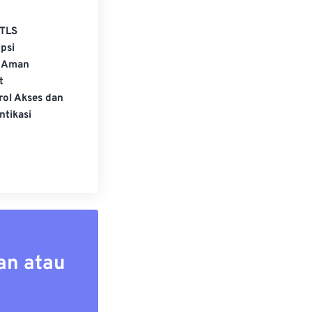
TLS
psi
 Aman
t
rol Akses dan
ntikasi
an atau