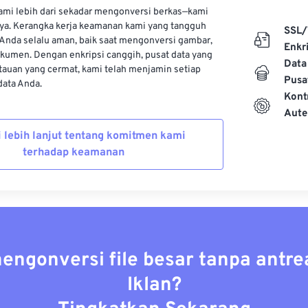
kami lebih dari sekadar mengonversi berkas—kami
ya. Kerangka kerja keamanan kami yang tangguh
SSL/
Anda selalu aman, baik saat mengonversi gambar,
Enkri
kumen. Dengan enkripsi canggih, pusat data yang
Data
auan yang cermat, kami telah menjamin setiap
Pusa
ata Anda.
Kont
Aute
i lebih lanjut tentang komitmen kami
terhadap keamanan
mengonversi file besar tanpa antre
Iklan?