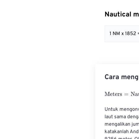
Nautical m
1 NM x 1852 
Cara mengo
Meters
=
Nautic
Untuk mengonve
laut sama deng
mengalikan juml
katakanlah Anda