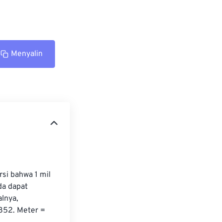
Menyalin
si bahwa 1 mil 
da dapat 
lnya, 
1852. Meter = 