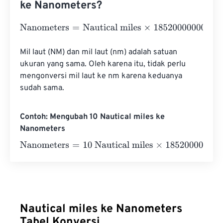
ke Nanometers?
Nanometers
=
Nautical miles
×
1852000000000
Mil laut (NM) dan mil laut (nm) adalah satuan 
ukuran yang sama. Oleh karena itu, tidak perlu 
mengonversi mil laut ke nm karena keduanya 
sudah sama.
Contoh: Mengubah 10 Nautical miles ke
Nanometers
Nanometers
=
10 Nautical miles
×
1852000000000
=
1852
Nautical miles ke Nanometers
Tabel Konversi