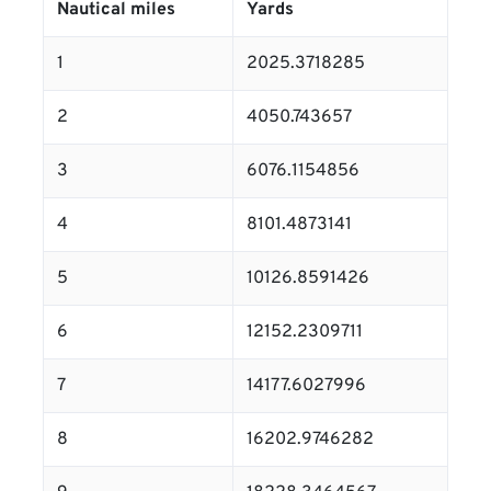
Nautical miles
Yards
1
2025.3718285
2
4050.743657
3
6076.1154856
4
8101.4873141
5
10126.8591426
6
12152.2309711
7
14177.6027996
8
16202.9746282