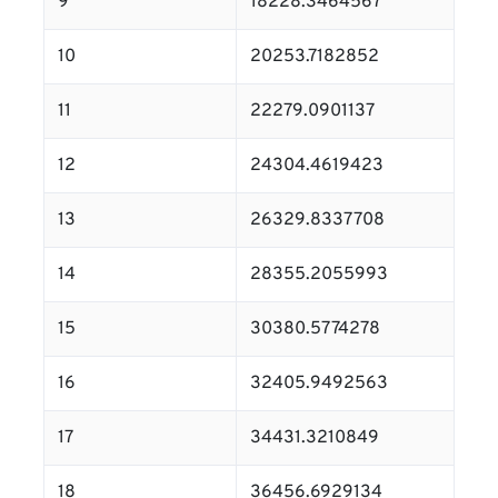
9
18228.3464567
10
20253.7182852
11
22279.0901137
12
24304.4619423
13
26329.8337708
14
28355.2055993
15
30380.5774278
16
32405.9492563
17
34431.3210849
18
36456.6929134