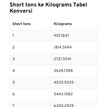
Short tons ke Kilograms Tabel
Konversi
Short tons
Kilograms
1
907.1847
2
1814.3694
3
2721.5541
4
3628.7388
5
4535.9235
6
5443.1082
7
6350.2929