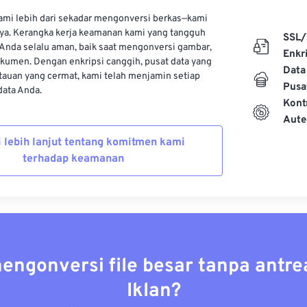
kami lebih dari sekadar mengonversi berkas—kami
ya. Kerangka kerja keamanan kami yang tangguh
SSL/
Anda selalu aman, baik saat mengonversi gambar,
Enkri
kumen. Dengan enkripsi canggih, pusat data yang
Data
auan yang cermat, kami telah menjamin setiap
Pusa
ata Anda.
Kont
Aute
i lebih lanjut tentang komitmen kami
terhadap keamanan
mengonversi file besar tanpa antre
Iklan?