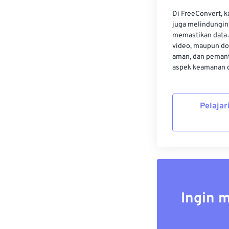
Di FreeConvert, 
juga melindungin
memastikan data 
video, maupun do
aman, dan pemant
aspek keamanan d
Pelajar
Ingin 