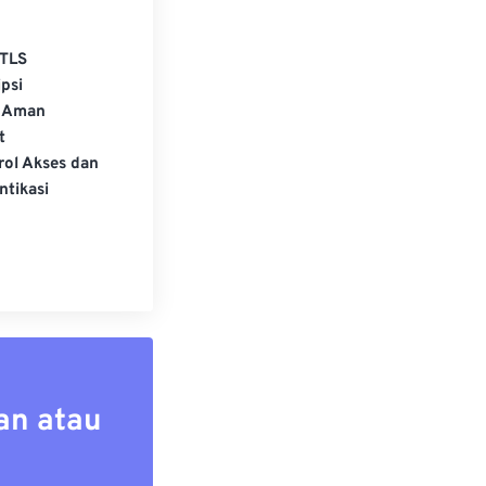
TLS
psi
 Aman
t
rol Akses dan
ntikasi
an atau