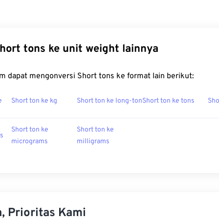
hort tons ke unit weight lainnya
m dapat mengonversi Short tons ke format lain berikut:
e
Short ton ke kg
Short ton ke long-ton
Short ton ke tons
Sho
Short ton ke
Short ton ke
ms
micrograms
milligrams
, Prioritas Kami