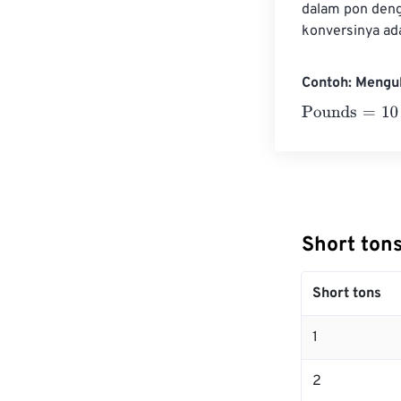
dalam pon denga
konversinya ad
Contoh: Mengu
Pounds
=
10 Sho
Short ton
Short tons
1
2