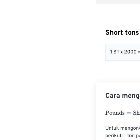
Short ton
1 ST x 2000 
Cara mengo
Pounds
=
Short 
Untuk mengonve
berikut: 1 ton 