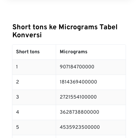
Short tons ke Micrograms Tabel
Konversi
Short tons
Micrograms
1
907184700000
2
1814369400000
3
2721554100000
4
3628738800000
5
4535923500000