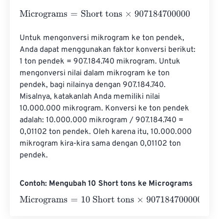
Micrograms
=
Short tons
×
907184700000
Untuk mengonversi mikrogram ke ton pendek, 
Anda dapat menggunakan faktor konversi berikut: 
1 ton pendek = 907.184.740 mikrogram. Untuk 
mengonversi nilai dalam mikrogram ke ton 
pendek, bagi nilainya dengan 907.184.740. 
Misalnya, katakanlah Anda memiliki nilai 
10.000.000 mikrogram. Konversi ke ton pendek 
adalah: 10.000.000 mikrogram / 907.184.740 = 
0,01102 ton pendek. Oleh karena itu, 10.000.000 
mikrogram kira-kira sama dengan 0,01102 ton 
pendek.
Contoh: Mengubah 10 Short tons ke Micrograms
Micrograms
=
10 Short tons
×
907184700000
=
907184700