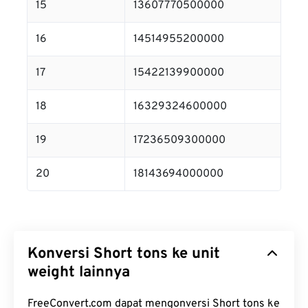
15
13607770500000
16
14514955200000
17
15422139900000
18
16329324600000
19
17236509300000
20
18143694000000
Konversi Short tons ke unit
weight lainnya
FreeConvert.com dapat mengonversi Short tons ke