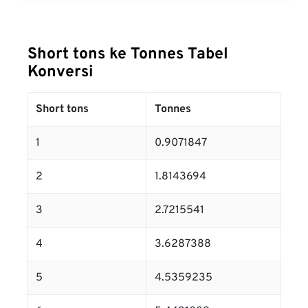
Short tons ke Tonnes Tabel
Konversi
Short tons
Tonnes
1
0.9071847
2
1.8143694
3
2.7215541
4
3.6287388
5
4.5359235