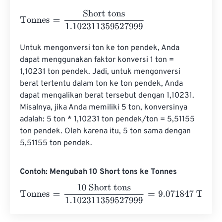
Tonnes
=
Short tons
1.102311359527999
Untuk mengonversi ton ke ton pendek, Anda 
dapat menggunakan faktor konversi 1 ton = 
1,10231 ton pendek. Jadi, untuk mengonversi 
berat tertentu dalam ton ke ton pendek, Anda 
dapat mengalikan berat tersebut dengan 1,10231. 
Misalnya, jika Anda memiliki 5 ton, konversinya 
adalah: 5 ton * 1,10231 ton pendek/ton = 5,51155 
ton pendek. Oleh karena itu, 5 ton sama dengan 
5,51155 ton pendek.
Contoh: Mengubah 10 Short tons ke Tonnes
Tonnes
=
10 Short tons
1.102311359527999
=
9.071847
To