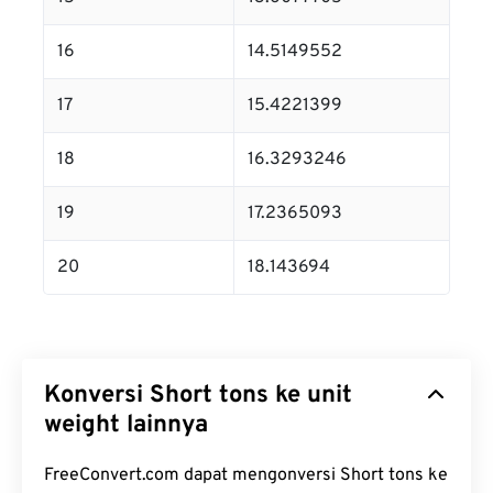
16
14.5149552
17
15.4221399
18
16.3293246
19
17.2365093
20
18.143694
Konversi Short tons ke unit
weight lainnya
FreeConvert.com dapat mengonversi Short tons ke