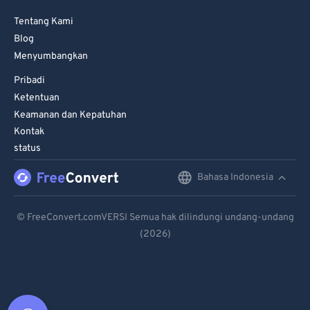
Tentang Kami
Blog
Menyumbangkan
Pribadi
Ketentuan
Keamanan dan Kepatuhan
Kontak
status
Bahasa Indonesia
English
Deutsch
© FreeConvert.comVERSI Semua hak dilindungi undang-undang
(2026)
Español
Français
Português