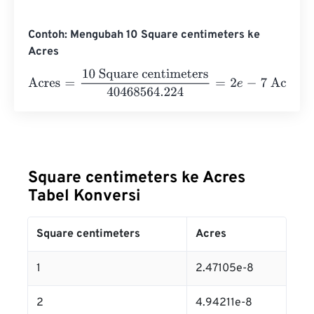
Contoh: Mengubah 10 Square centimeters ke
Acres
Acres
=
10 Square centimeters
40468564.224
=
2
e
-
7
Acr
Square centimeters ke Acres
Tabel Konversi
Square centimeters
Acres
1
2.47105e-8
2
4.94211e-8