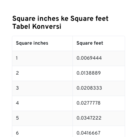
Square inches ke Square feet
Tabel Konversi
Square inches
Square feet
1
0.0069444
2
0.0138889
3
0.0208333
4
0.0277778
5
0.0347222
6
0.0416667