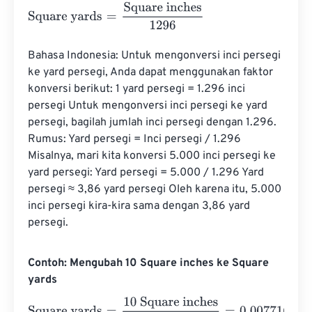
Square yards
=
Square inches
1296
Bahasa Indonesia: Untuk mengonversi inci persegi 
ke yard persegi, Anda dapat menggunakan faktor 
konversi berikut: 1 yard persegi = 1.296 inci 
persegi Untuk mengonversi inci persegi ke yard 
persegi, bagilah jumlah inci persegi dengan 1.296. 
Rumus: Yard persegi = Inci persegi / 1.296 
Misalnya, mari kita konversi 5.000 inci persegi ke 
yard persegi: Yard persegi = 5.000 / 1.296 Yard 
persegi ≈ 3,86 yard persegi Oleh karena itu, 5.000 
inci persegi kira-kira sama dengan 3,86 yard 
persegi.
Contoh: Mengubah 10 Square inches ke Square
yards
Square yards
=
10 Square inches
1296
=
0.007716
Square y