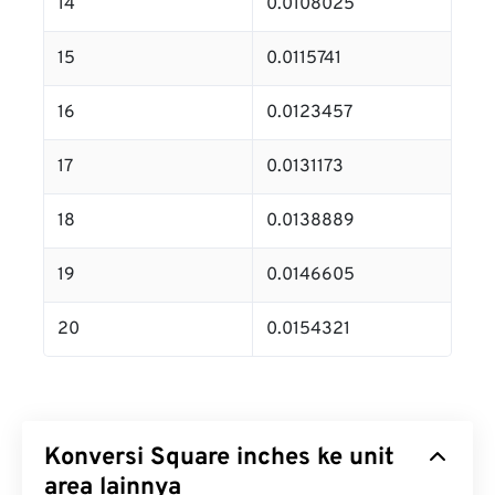
14
0.0108025
15
0.0115741
16
0.0123457
17
0.0131173
18
0.0138889
19
0.0146605
20
0.0154321
Konversi Square inches ke unit
area lainnya