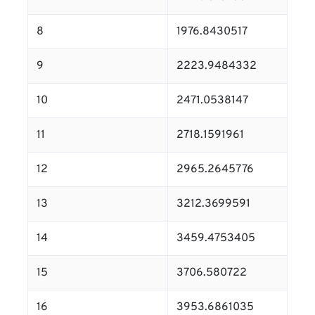
8
1976.8430517
9
2223.9484332
10
2471.0538147
11
2718.1591961
12
2965.2645776
13
3212.3699591
14
3459.4753405
15
3706.580722
16
3953.6861035