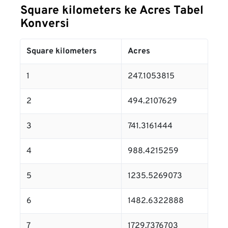
Square kilometers ke Acres Tabel
Konversi
Square kilometers
Acres
1
247.1053815
2
494.2107629
3
741.3161444
4
988.4215259
5
1235.5269073
6
1482.6322888
7
1729.7376703