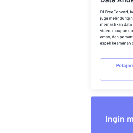
Data Anda
Di FreeConvert, 
juga melindungin
memastikan data 
video, maupun do
aman, dan pemant
aspek keamanan d
Pelajar
Ingin 