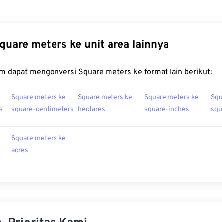
quare meters ke unit area lainnya
m dapat mengonversi Square meters ke format lain berikut:
Square meters ke
Square meters ke
Square meters ke
Squ
s
square-centimeters
hectares
square-inches
squ
Square meters ke
acres