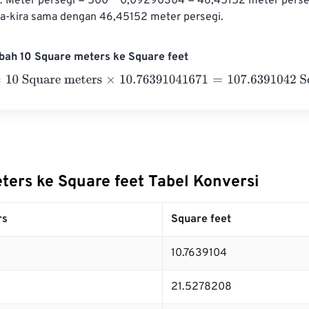
t: Meter persegi = 500 * 0,09290304 = 46,45152 meter perseg
ira-kira sama dengan 46,45152 meter persegi.
bah 10 Square meters ke Square feet
 Square meters
×
10.76391041671
=
107.6391042
Square feet
ters ke Square feet Tabel Konversi
rs
Square feet
10.7639104
21.5278208