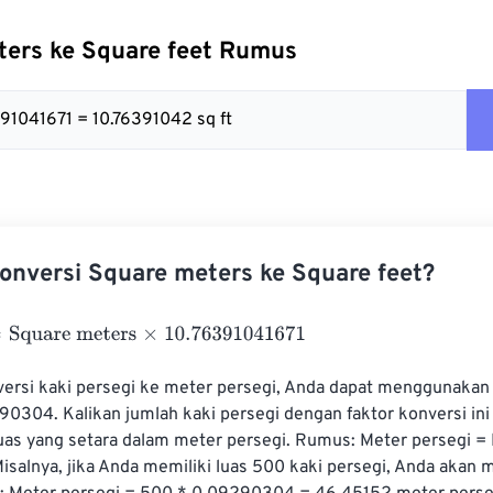
ters ke Square feet Rumus
391041671 = 10.76391042 sq ft
nversi Square meters ke Square feet?
uare meters
×
10.76391041671
rsi kaki persegi ke meter persegi, Anda dapat menggunakan 
0304. Kalikan jumlah kaki persegi dengan faktor konversi ini
as yang setara dalam meter persegi. Rumus: Meter persegi = K
salnya, jika Anda memiliki luas 500 kaki persegi, Anda akan 