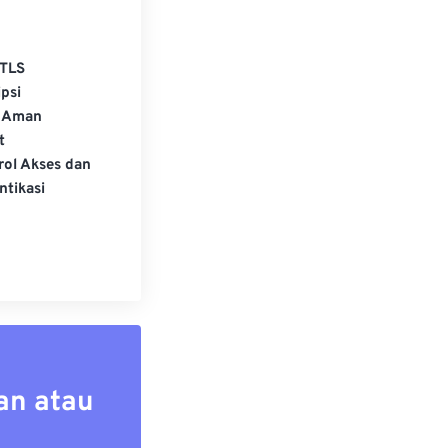
TLS
psi
 Aman
t
rol Akses dan
ntikasi
an atau