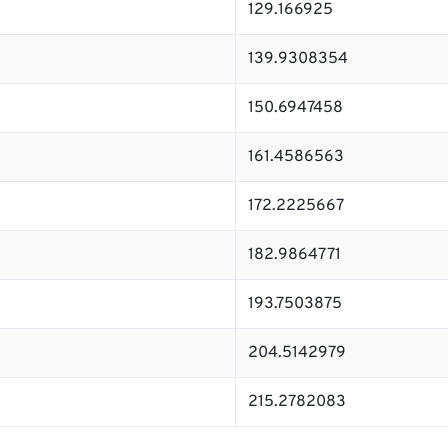
129.166925
139.9308354
150.6947458
161.4586563
172.2225667
182.9864771
193.7503875
204.5142979
215.2782083