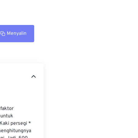
Menyalin
faktor 
 untuk 
aki persegi * 
menghitungnya 