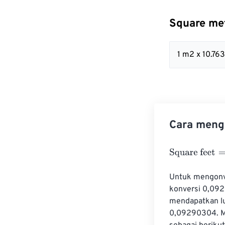
Square me
1 m2 x 10.76
Cara mengo
Square feet
=
Sq
Untuk mengonve
konversi 0,0929
mendapatkan lu
0,09290304. Mi