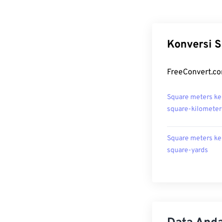
Konversi S
FreeConvert.co
Square meters ke
square-kilometer
Square meters ke
square-yards