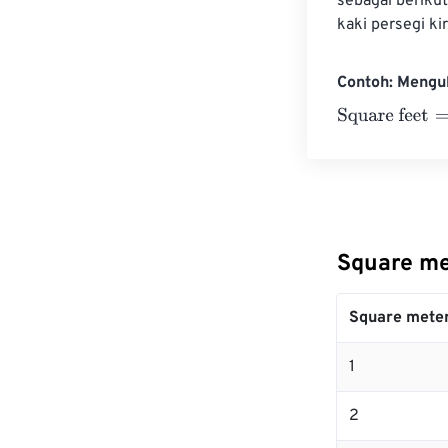
sebagai beriku
kaki persegi k
Contoh: Mengu
Square feet
=
10
Square me
Square mete
1
2