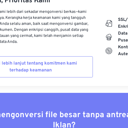
, Prioritas Kami
kami lebih dari sekadar mengonversi berkas—kami
ya. Kerangka kerja keamanan kami yang tangguh
SSL/
Anda selalu aman, baik saat mengonversi gambar,
Enkri
kumen. Dengan enkripsi canggih, pusat data yang
Data
auan yang cermat, kami telah menjamin setiap
Pusa
ata Anda.
Kont
Aute
i lebih lanjut tentang komitmen kami
terhadap keamanan
mengonversi file besar tanpa antre
Iklan?