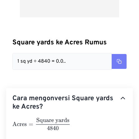
Square yards ke Acres Rumus
1 sq yd ÷ 4840 = 0.0..
Cara mengonversi Square yards
ke Acres?
Acres
=
Square yards
4840