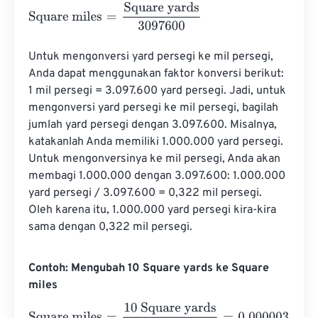
Square miles
=
Square yards
3097600
Untuk mengonversi yard persegi ke mil persegi, 
Anda dapat menggunakan faktor konversi berikut: 
1 mil persegi = 3.097.600 yard persegi. Jadi, untuk 
mengonversi yard persegi ke mil persegi, bagilah 
jumlah yard persegi dengan 3.097.600. Misalnya, 
katakanlah Anda memiliki 1.000.000 yard persegi. 
Untuk mengonversinya ke mil persegi, Anda akan 
membagi 1.000.000 dengan 3.097.600: 1.000.000 
yard persegi / 3.097.600 = 0,322 mil persegi. 
Oleh karena itu, 1.000.000 yard persegi kira-kira 
sama dengan 0,322 mil persegi.
Contoh: Mengubah 10 Square yards ke Square
miles
Square miles
=
10 Square yards
3097600
=
0.0000032
Squ