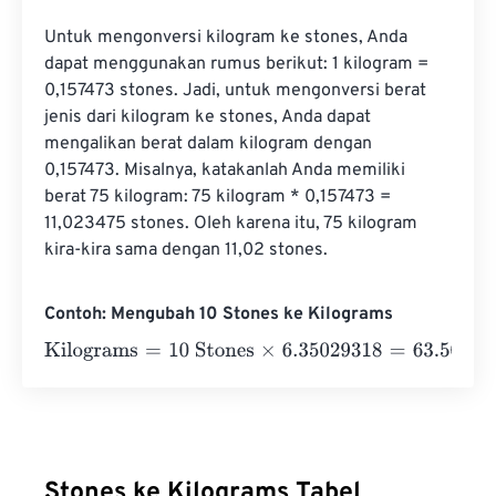
Untuk mengonversi kilogram ke stones, Anda 
dapat menggunakan rumus berikut: 1 kilogram = 
0,157473 stones. Jadi, untuk mengonversi berat 
jenis dari kilogram ke stones, Anda dapat 
mengalikan berat dalam kilogram dengan 
0,157473. Misalnya, katakanlah Anda memiliki 
berat 75 kilogram: 75 kilogram * 0,157473 = 
11,023475 stones. Oleh karena itu, 75 kilogram 
kira-kira sama dengan 11,02 stones.
Contoh: Mengubah 10 Stones ke Kilograms
Kilograms
=
10 Stones
×
6.35029318
=
63.5029318
Kilogr
Stones ke Kilograms Tabel