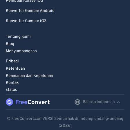
Pembuat Kolase iOS
Konverter Gambar Android
Konverter Gambar iOS
Tentang Kami
Blog
Menyumbangkan
Pribadi
Ketentuan
Keamanan dan Kepatuhan
Kontak
status
Bahasa Indonesia
English
Deutsch
© FreeConvert.comVERSI Semua hak dilindungi undang-undang
(2026)
Español