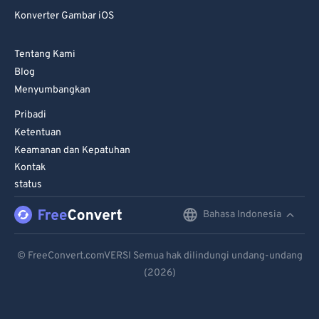
Konverter Gambar iOS
Tentang Kami
Blog
Menyumbangkan
Pribadi
Ketentuan
Keamanan dan Kepatuhan
Kontak
status
Bahasa Indonesia
English
Deutsch
© FreeConvert.comVERSI Semua hak dilindungi undang-undang
(2026)
Español
Français