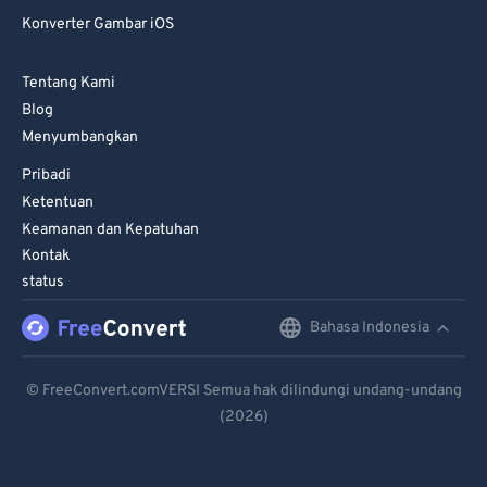
Konverter Gambar iOS
Tentang Kami
Blog
Menyumbangkan
Pribadi
Ketentuan
Keamanan dan Kepatuhan
Kontak
status
Bahasa Indonesia
English
Deutsch
© FreeConvert.comVERSI Semua hak dilindungi undang-undang
(2026)
Español
Français