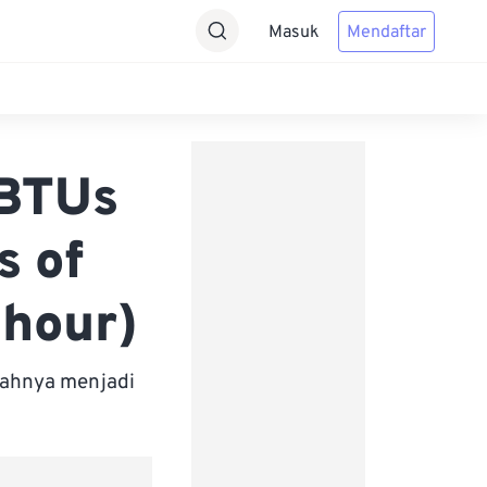
Masuk
Mendaftar
 BTUs
s of
 hour)
bahnya menjadi