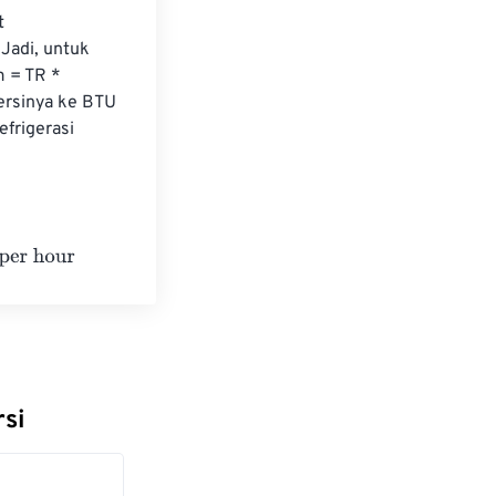
t 
Jadi, untuk 
 = TR * 
ersinya ke BTU 
frigerasi 
rsi