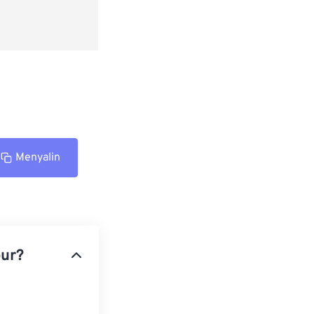
Menyalin
our?