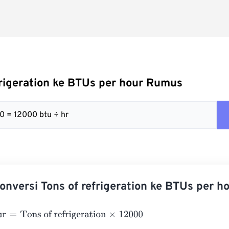
frigeration ke BTUs per hour Rumus
00 = 12000 btu ÷ hr
nversi Tons of refrigeration ke BTUs per h
=
Tons of refrigeration
×
12000