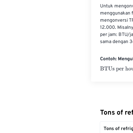
Untuk mengonve
menggunakan fak
mengonversi TR
12.000. Misaln
per jam: BTU/ja
sama dengan 3
Contoh: Mengub
BTUs per hour
Tons of re
Tons of refri