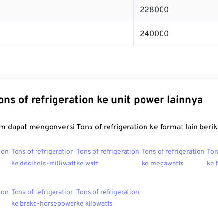
228000
240000
ons of refrigeration ke unit power lainnya
 dapat mengonversi Tons of refrigeration ke format lain berik
ion
Tons of refrigeration
Tons of refrigeration
Tons of refrigeration
Ton
ke decibels-milliwatt
ke watt
ke megawatts
ke 
ion
Tons of refrigeration
Tons of refrigeration
ke brake-horsepower
ke kilowatts