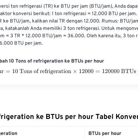
rsi ton refrigerasi (TR) ke BTU per jam (BTU/jam), Anda dapa
tor konversi berikut: 1 ton refrigerasi = 12.000 BTU per jam. 
 ke BTU/jam, kalikan nilai TR dengan 12.000. Rumus: BTU/jam
ya, katakanlah Anda memiliki 3 ton refrigerasi. Untuk mengonv
m = 3 TR * 12.000 BTU/jam = 36.000. Oleh karena itu, 3 ton re
6.000 BTU per jam.
ah 10 Tons of refrigeration ke BTUs per hour
=
10 Tons of refrigeration
×
12000
=
120000
BTUs per hour
frigeration ke BTUs per hour Tabel Konve
geration
BTUs per hour