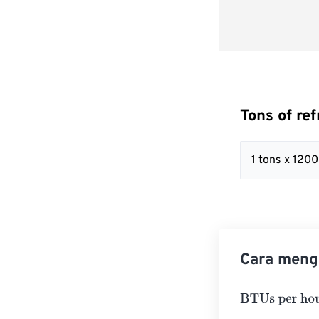
Tons of re
1 tons x 120
Cara mengo
BTUs per hour