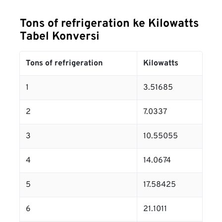
Tons of refrigeration ke Kilowatts
Tabel Konversi
Tons of refrigeration
Kilowatts
1
3.51685
2
7.0337
3
10.55055
4
14.0674
5
17.58425
6
21.1011