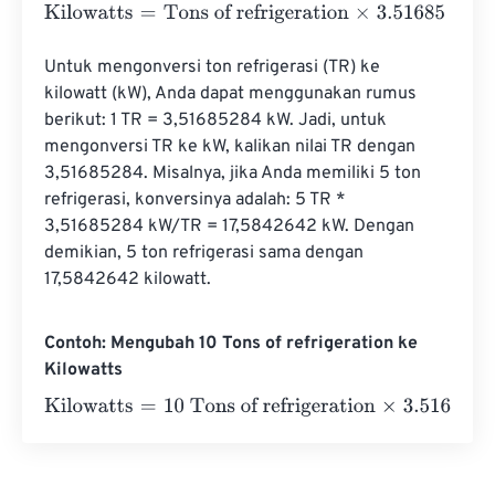
Kilowatts
=
Tons of refrigeration
×
3.51685
Untuk mengonversi ton refrigerasi (TR) ke 
kilowatt (kW), Anda dapat menggunakan rumus 
berikut: 1 TR = 3,51685284 kW. Jadi, untuk 
mengonversi TR ke kW, kalikan nilai TR dengan 
3,51685284. Misalnya, jika Anda memiliki 5 ton 
refrigerasi, konversinya adalah: 5 TR * 
3,51685284 kW/TR = 17,5842642 kW. Dengan 
demikian, 5 ton refrigerasi sama dengan 
17,5842642 kilowatt.
Contoh: Mengubah 10 Tons of refrigeration ke
Kilowatts
Kilowatts
=
10 Tons of refrigeration
×
3.51685
=
35.1685
Ki