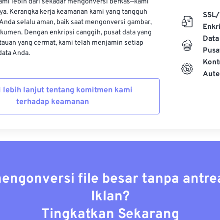
kami lebih dari sekadar mengonversi berkas—kami
ya. Kerangka kerja keamanan kami yang tangguh
SSL/
Anda selalu aman, baik saat mengonversi gambar,
Enkri
kumen. Dengan enkripsi canggih, pusat data yang
Data
auan yang cermat, kami telah menjamin setiap
Pusa
ata Anda.
Kont
Aute
i lebih lanjut tentang komitmen kami
terhadap keamanan
mengonversi file besar tanpa antre
Iklan?
Tingkatkan Sekarang