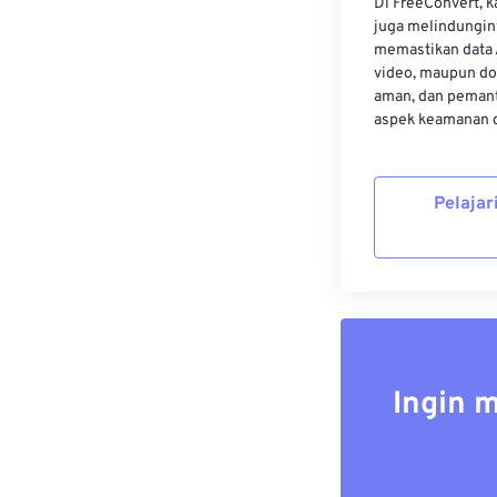
Di FreeConvert, 
juga melindungin
memastikan data 
video, maupun do
aman, dan pemant
aspek keamanan d
Pelajar
Ingin 