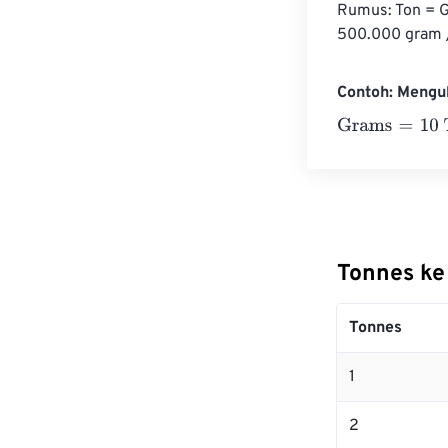
Rumus: Ton = G
500.000 gram /
Contoh: Mengu
Grams
=
10 Ton
Tonnes ke
Tonnes
1
2