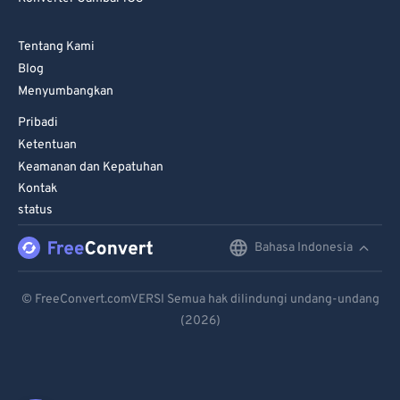
Tentang Kami
Blog
Menyumbangkan
Pribadi
Ketentuan
Keamanan dan Kepatuhan
Kontak
status
Bahasa Indonesia
English
Deutsch
© FreeConvert.comVERSI Semua hak dilindungi undang-undang
(2026)
Español
Français
Português