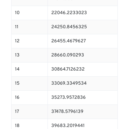
10
22046.2233023
11
24250.8456325
12
26455.4679627
13
28660.090293
14
30864.7126232
15
33069.3349534
16
35273.9572836
17
37478.5796139
18
39683.2019441