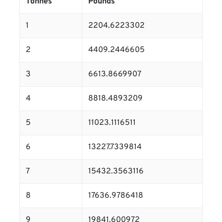
Tonnes
Pounds
1
2204.6223302
2
4409.2446605
3
6613.8669907
4
8818.4893209
5
11023.1116511
6
13227.7339814
7
15432.3563116
8
17636.9786418
9
19841.600972