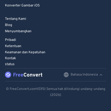
Konverter Gambar iOS
Tentang Kami
Blog
Menyumbangkan
Pribadi
Ketentuan
Keamanan dan Kepatuhan
Kontak
status
Bahasa Indonesia
English
Deutsch
© FreeConvert.comVERSI Semua hak dilindungi undang-undang
(2026)
Español
Français