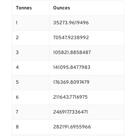
Tonnes
Ounces
1
35273.9619496
2
70547.9238992
3
105821.8858487
4
141095.8477983
5
176369.8097479
6
211643.7716975
7
246917.7336471
8
282191.6955966