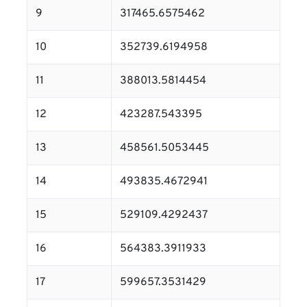
9
317465.6575462
10
352739.6194958
11
388013.5814454
12
423287.543395
13
458561.5053445
14
493835.4672941
15
529109.4292437
16
564383.3911933
17
599657.3531429