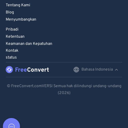
Tentang Kami
Blog
Menyumbangkan
Pribadi
Ketentuan
Keamanan dan Kepatuhan
Kontak
status
Bahasa Indonesia
English
Deutsch
© FreeConvert.comVERSI Semua hak dilindungi undang-undang
(2026)
Español
Français
Português