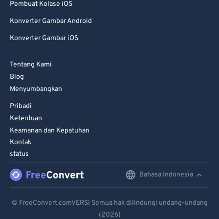
Pembuat Kolase iOS
Konverter Gambar Android
Konverter Gambar iOS
Tentang Kami
Blog
Menyumbangkan
Pribadi
Ketentuan
Keamanan dan Kepatuhan
Kontak
status
Bahasa Indonesia
English
Deutsch
© FreeConvert.comVERSI Semua hak dilindungi undang-undang
(2026)
Español