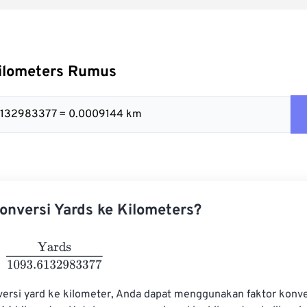
Kilometers Rumus
.6132983377 = 0.0009144 km
nversi Yards ke Kilometers?
rds
1093.6132983377
rsi yard ke kilometer, Anda dapat menggunakan faktor konvers