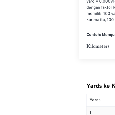
yard = 0,00091
dengan faktor k
memiliki 100 ya
karena itu, 10
Contoh: Mengu
Kilometers
=
10
Yards ke 
Yards
1