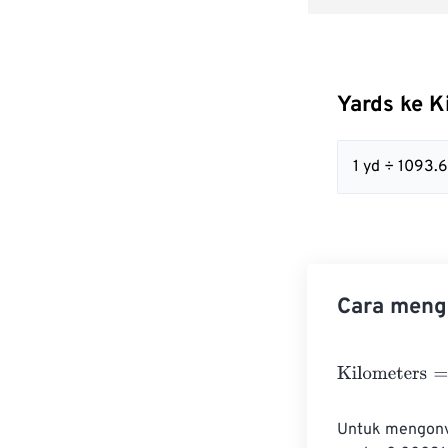
Yards ke 
1 yd ÷ 1093
Cara mengo
Kilometers
=
Ya
Untuk mengonve