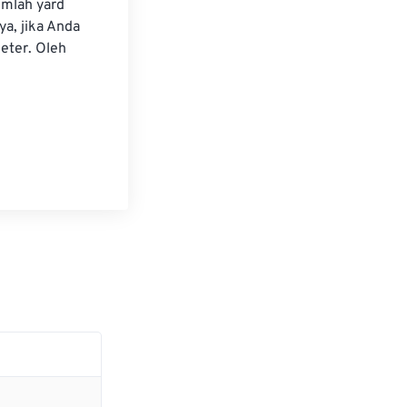
umlah yard 
a, jika Anda 
eter. Oleh 