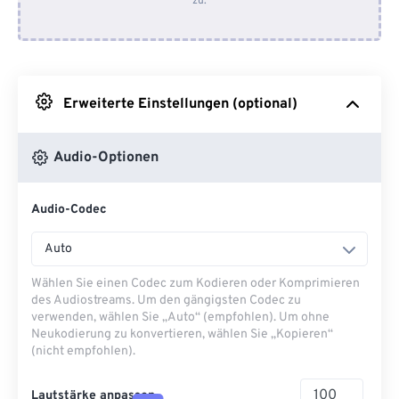
zu.
Von Dropbox
Von Google Drive
Erweiterte Einstellungen (optional)
Von OneDrive
Audio-Optionen
Von URL
Audio-Codec
Auto
Wählen Sie einen Codec zum Kodieren oder Komprimieren
des Audiostreams. Um den gängigsten Codec zu
verwenden, wählen Sie „Auto“ (empfohlen). Um ohne
Neukodierung zu konvertieren, wählen Sie „Kopieren“
(nicht empfohlen).
Lautstärke anpassen