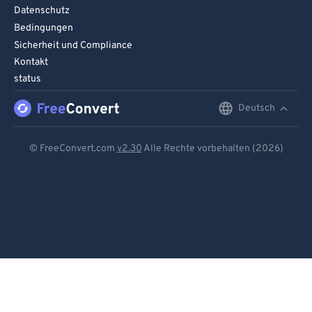
87
87
Datenschutz
88
88
Bedingungen
Sicherheit und Compliance
89
89
Kontakt
90
90
status
91
91
Deutsch
English
92
92
Deutsch
93
93
© FreeConvert.com
v2.30
Alle Rechte vorbehalten (2026)
94
94
Español
95
95
Français
96
96
Português
97
97
Italiano
98
98
Dutch
99
99
日本語