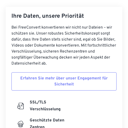
08
08
08
08
08
08
08
08
09
09
09
09
09
09
09
09
Ihre Daten, unsere Priorität
10
10
10
10
10
10
10
10
Bei FreeConvert konvertieren wir nicht nur Dateien – wir
11
11
11
11
11
11
11
11
schützen sie. Unser robustes Sicherheitskonzept sorgt
12
12
12
12
12
12
12
12
dafür, dass Ihre Daten stets sicher sind, egal ob Sie Bilder,
Videos oder Dokumente konvertieren. Mit fortschrittlicher
13
13
13
13
13
13
13
13
Verschlüsselung, sicheren Rechenzentren und
sorgfältiger Überwachung decken wir jeden Aspekt der
14
14
14
14
14
14
14
14
Datensicherheit ab.
15
15
15
15
15
15
15
15
16
16
16
16
16
16
16
16
Erfahren Sie mehr über unser Engagement für
Sicherheit
17
17
17
17
17
17
17
17
18
18
18
18
18
18
18
18
SSL/TLS
19
19
19
19
19
19
19
19
Verschlüsselung
20
20
20
20
20
20
20
20
Geschützte Daten
21
21
21
21
21
21
21
21
Zentren