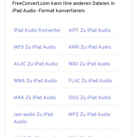
das Standard-Audioformat für
iOS
,
YouTube
,
FreeConvert.com kann Ihre anderen Dateien in
Nintendo
und
Playstation
.
ISO
/
IEC
stuft den AAC
iPad Audio -Format konvertieren:
-Codec
als Verbesserung von
MP3
ein, da er die
Dateigröße effizienter komprimieren und
iPad Audio Konverter
AIFF Zu iPad Audio
gleichzeitig eine ähnliche Qualität wie
unkomprimiertes Audio bieten kann.
MP3 Zu iPad Audio
AMR Zu iPad Audio
Wie öffnet man eine AAC-Datei?
ALAC Zu iPad Audio
WAV Zu iPad Audio
Die besten Ergebnisse erzielen Sie mit
dem VLC
Media Player
zum Öffnen von AAC-Dateien.
WMA Zu iPad Audio
FLAC Zu iPad Audio
Alternativ können AAC-Dateien auch
standardmäßig in
iTunes
geöffnet werden. AAC-
Dateien sind jedoch allgegenwärtig und lassen sich
M4A Zu iPad Audio
OGG Zu iPad Audio
in vielen anderen Programmen und Software
öffnen.
raw-audio Zu iPad
MP2 Zu iPad Audio
Da AAC-Dateien außerdem häufig als Audiodateien
Audio
für Videospiele dienen, lassen sie sich auf den
meisten gängigen Spielekonsolen wie
Nintendo