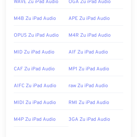
WAVE Zu iPad Audio
OGA Zu iPad Audio
3DS
und
Playstation 4
öffnen.
Entwickelt von:
ISO/IEC MPEG Audio Committee
M4B Zu iPad Audio
APE Zu iPad Audio
Erstveröffentlichung:
1997
OPUS Zu iPad Audio
M4R Zu iPad Audio
Nützliche Links:
https://en.wikipedia.org/wiki/Advanced_Audio_Coding
MID Zu iPad Audio
AIF Zu iPad Audio
https://www.iso.org/standard/43345.html?
browse=tc
CAF Zu iPad Audio
MP1 Zu iPad Audio
AIFC Zu iPad Audio
raw Zu iPad Audio
MIDI Zu iPad Audio
RMI Zu iPad Audio
M4P Zu iPad Audio
3GA Zu iPad Audio