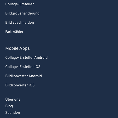
74
74
Collage-Ersteller
75
75
Bildgrößenänderung
76
76
Bild zuschneiden
77
77
Farbwähler
78
78
79
79
Mobile Apps
80
80
Collage-Ersteller Android
81
81
Collage-Ersteller iOS
82
82
Bildkonverter Android
83
83
Bildkonverter iOS
84
84
Über uns
85
85
Blog
86
86
Spenden