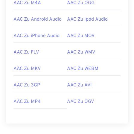
AAC Zu M4A
AAC Zu OGG
AAC Zu Android Audio
AAC Zu Ipod Audio
00
00
00
00
00
00
00
00
AAC Zu iPhone Audio
AAC Zu MOV
AAC Zu FLV
AAC Zu WMV
00
00
00
00
00
00
00
00
01
01
01
01
01
01
01
01
AAC Zu MKV
AAC Zu WEBM
02
02
02
02
02
02
02
02
03
03
03
03
03
03
03
03
AAC Zu 3GP
AAC Zu AVI
04
04
04
04
04
04
04
04
AAC Zu MP4
AAC Zu OGV
05
05
05
05
05
05
05
05
06
06
06
06
06
06
06
06
07
07
07
07
07
07
07
07