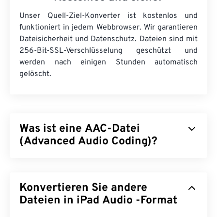
Unser Quell-Ziel-Konverter ist kostenlos und
funktioniert in jedem Webbrowser. Wir garantieren
Dateisicherheit und Datenschutz. Dateien sind mit
256-Bit-SSL-Verschlüsselung geschützt und
werden nach einigen Stunden automatisch
gelöscht.
Was ist eine AAC-Datei
(Advanced Audio Coding)?
Advanced Audio Coding (AAC) ist ein digitales
Audiodateiformat, das die Dateigröße durch
Konvertieren Sie andere
verlustbehaftete
Komprimierung reduziert. Es wird
hauptsächlich für digitales Fernsehen, digitales
Dateien in iPad Audio -Format
Radio und Internet-Streaming verwendet. Es ist