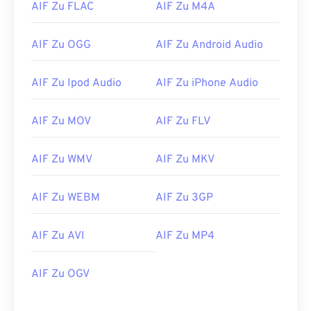
AIF Zu FLAC
AIF Zu M4A
AIF Zu OGG
AIF Zu Android Audio
AIF Zu Ipod Audio
AIF Zu iPhone Audio
00
00
00
00
00
00
00
00
AIF Zu MOV
AIF Zu FLV
00
00
00
00
00
00
00
00
AIF Zu WMV
AIF Zu MKV
01
01
01
01
01
01
01
01
02
02
02
02
02
02
02
02
AIF Zu WEBM
AIF Zu 3GP
03
03
03
03
03
03
03
03
AIF Zu AVI
AIF Zu MP4
04
04
04
04
04
04
04
04
05
05
05
05
05
05
05
05
AIF Zu OGV
06
06
06
06
06
06
06
06