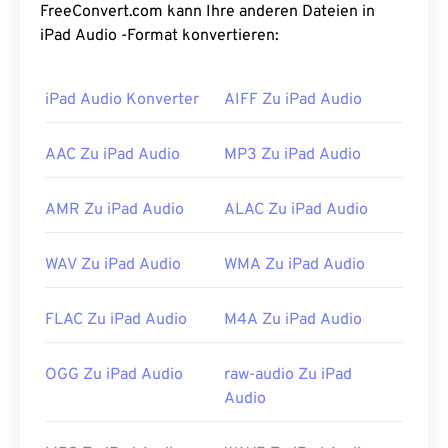
d. h. es kommt zu keinem Qualitäts- oder
FreeConvert.com kann Ihre anderen Dateien in
Datenverlust gegenüber dem Original, benötigt
iPad Audio -Format konvertieren:
aber auch mehr Speicherplatz. AIFF kann
Loop-
Punkte
und Noten lokalisieren, was für Musiker
iPad Audio Konverter
AIFF Zu iPad Audio
nützlich ist.
Wie öffnet man eine AIFF-Datei?
AAC Zu iPad Audio
MP3 Zu iPad Audio
Standardmäßig wird AIFF je nach Betriebssystem
AMR Zu iPad Audio
ALAC Zu iPad Audio
im
Windows Media Player
oder
in iTunes
geöffnet.
Andere Programme, die AIFF öffnen, sind
VLC
WAV Zu iPad Audio
WMA Zu iPad Audio
Media Player
,
Audacity
,
Winamp
und
Elmedia
Player
.
FLAC Zu iPad Audio
M4A Zu iPad Audio
Bitte beachten Sie, dass Sie die AIFF-Datei auf
einem
Android-
oder Nicht-Apple-Gerät
konvertieren müssen, um sie öffnen zu können –
OGG Zu iPad Audio
raw-audio Zu iPad
wahrscheinlich in eine MP3-Datei. Mobile Apple-
Audio
Produkte öffnen AIFF-Dateien ohne
Dateikonvertierung.