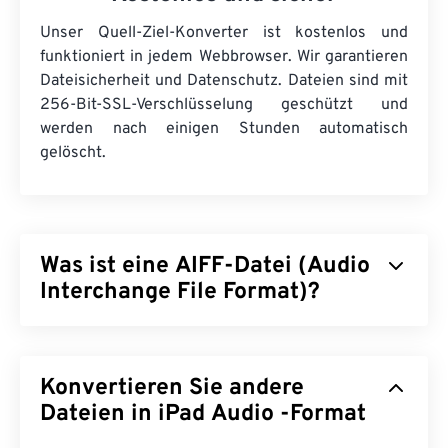
Unser Quell-Ziel-Konverter ist kostenlos und
funktioniert in jedem Webbrowser. Wir garantieren
Dateisicherheit und Datenschutz. Dateien sind mit
256-Bit-SSL-Verschlüsselung geschützt und
werden nach einigen Stunden automatisch
gelöscht.
Was ist eine AIFF-Datei (Audio
Interchange File Format)?
Apple
hat das Audio Interchange File Format (AIFF)
zur Speicherung hochwertiger digitaler Audiodaten
Konvertieren Sie andere
(Wellenform) entwickelt. Es wird von vielen
professionellen Anwendern, insbesondere von
Dateien in iPad Audio -Format
Apple-Plattformen, verwendet. Es ist
verlustfrei
,