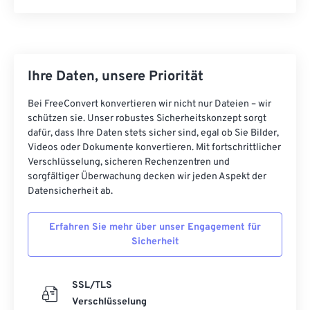
07
07
07
07
07
07
07
07
08
08
08
08
08
08
08
08
09
09
09
09
09
09
09
09
10
10
10
10
10
10
10
10
Ihre Daten, unsere Priorität
11
11
11
11
11
11
11
11
Bei FreeConvert konvertieren wir nicht nur Dateien – wir
12
12
12
12
12
12
12
12
schützen sie. Unser robustes Sicherheitskonzept sorgt
dafür, dass Ihre Daten stets sicher sind, egal ob Sie Bilder,
13
13
13
13
13
13
13
13
Videos oder Dokumente konvertieren. Mit fortschrittlicher
Verschlüsselung, sicheren Rechenzentren und
14
14
14
14
14
14
14
14
sorgfältiger Überwachung decken wir jeden Aspekt der
15
15
15
15
15
15
15
15
Datensicherheit ab.
16
16
16
16
16
16
16
16
Erfahren Sie mehr über unser Engagement für
17
17
17
17
17
17
17
17
Sicherheit
18
18
18
18
18
18
18
18
19
19
19
19
19
19
19
19
SSL/TLS
Verschlüsselung
20
20
20
20
20
20
20
20