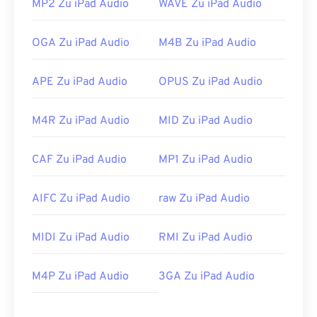
MP2 Zu iPad Audio
WAVE Zu iPad Audio
Entwickelt von:
Apple Inc.
OGA Zu iPad Audio
M4B Zu iPad Audio
Erstveröffentlichung:
1988
Nützliche Links:
APE Zu iPad Audio
OPUS Zu iPad Audio
https://en.wikipedia.org/wiki/Audio_Interchange_File_F
https://www.lifewire.com/aiff-aif-aifc-files-
M4R Zu iPad Audio
MID Zu iPad Audio
2619569
CAF Zu iPad Audio
MP1 Zu iPad Audio
AIFC Zu iPad Audio
raw Zu iPad Audio
MIDI Zu iPad Audio
RMI Zu iPad Audio
M4P Zu iPad Audio
3GA Zu iPad Audio