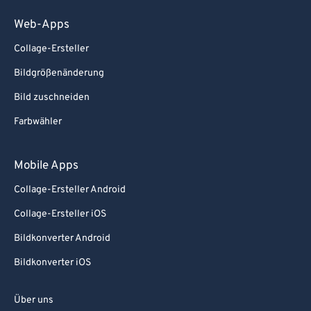
73
73
Web-Apps
74
74
Collage-Ersteller
75
75
Bildgrößenänderung
76
76
77
77
Bild zuschneiden
78
78
Farbwähler
79
79
Mobile Apps
80
80
Collage-Ersteller Android
81
81
Collage-Ersteller iOS
82
82
Bildkonverter Android
83
83
84
84
Bildkonverter iOS
85
85
Über uns
86
86