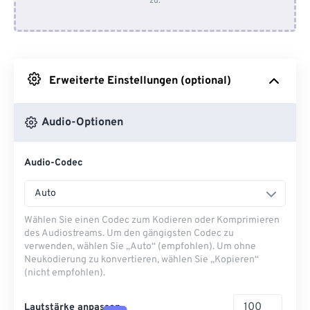
zu.
Von Dropbox
Von Google Drive
Erweiterte Einstellungen (optional)
Von OneDrive
Audio-Optionen
Von URL
Audio-Codec
Auto
Wählen Sie einen Codec zum Kodieren oder Komprimieren
des Audiostreams. Um den gängigsten Codec zu
verwenden, wählen Sie „Auto“ (empfohlen). Um ohne
Neukodierung zu konvertieren, wählen Sie „Kopieren“
(nicht empfohlen).
Lautstärke anpassen