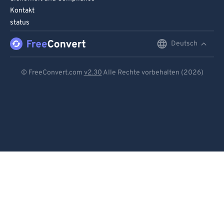
Kontakt
89
89
status
90
90
Deutsch
English
91
91
92
92
Deutsch
© FreeConvert.com
v2.30
Alle Rechte vorbehalten (2026)
93
93
Español
94
94
Français
95
95
Português
96
96
Italiano
97
97
98
98
Dutch
99
99
日本語
简体中文