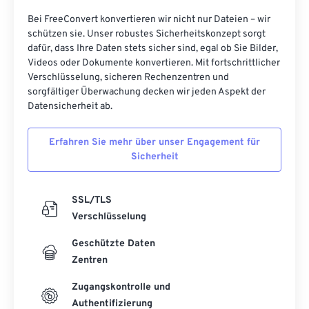
10
10
10
10
10
10
10
10
Bei FreeConvert konvertieren wir nicht nur Dateien – wir
schützen sie. Unser robustes Sicherheitskonzept sorgt
11
11
11
11
11
11
11
11
dafür, dass Ihre Daten stets sicher sind, egal ob Sie Bilder,
Videos oder Dokumente konvertieren. Mit fortschrittlicher
12
12
12
12
12
12
12
12
Verschlüsselung, sicheren Rechenzentren und
13
13
13
13
13
13
13
13
sorgfältiger Überwachung decken wir jeden Aspekt der
Datensicherheit ab.
14
14
14
14
14
14
14
14
15
15
15
15
15
15
15
15
Erfahren Sie mehr über unser Engagement für
Sicherheit
16
16
16
16
16
16
16
16
17
17
17
17
17
17
17
17
SSL/TLS
18
18
18
18
18
18
18
18
Verschlüsselung
19
19
19
19
19
19
19
19
Geschützte Daten
20
20
20
20
20
20
20
20
Zentren
21
21
21
21
21
21
21
21
Zugangskontrolle und
22
22
22
22
22
22
22
22
Authentifizierung