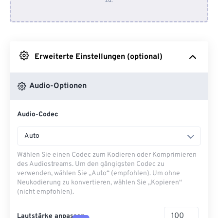
zu.
Von Dropbox
Von Google Drive
Erweiterte Einstellungen (optional)
Von OneDrive
Audio-Optionen
Von URL
Audio-Codec
Auto
Wählen Sie einen Codec zum Kodieren oder Komprimieren
des Audiostreams. Um den gängigsten Codec zu
verwenden, wählen Sie „Auto“ (empfohlen). Um ohne
Neukodierung zu konvertieren, wählen Sie „Kopieren“
(nicht empfohlen).
Lautstärke anpassen