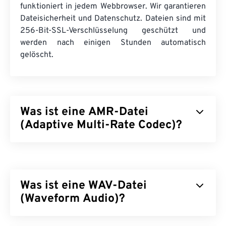
funktioniert in jedem Webbrowser. Wir garantieren
Dateisicherheit und Datenschutz. Dateien sind mit
256-Bit-SSL-Verschlüsselung geschützt und
werden nach einigen Stunden automatisch
gelöscht.
Was ist eine AMR-Datei
(Adaptive Multi-Rate Codec)?
Adaptive Multi-Rate (AMR) ist eine komprimierte
Audiodatei, die häufig zur
Sprachcodierung
verwendet wird. Der AMR-Sprachcodec
Was ist eine WAV-Datei
konzentriert sich auf Schmalbandsignale und
eignet sich daher ideal für Sprachaufnahmen und
(Waveform Audio)?
Radio. Er wird regelmäßig im
Global System for
Mobile Communications (GSM)
und
Universal
Waveform Audio (WAV) ist das beliebteste digitale