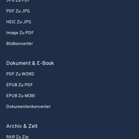
64
64
JPG Zu PDF
65
65
PDF Zu JPG
66
66
HEIC Zu JPG
67
67
Image Zu PDF
68
68
Bildkonverter
69
69
70
70
Dokument & E-Book
71
71
PDF Zu WORD
72
72
EPUB Zu PDF
73
73
EPUB Zu MOBI
74
74
Dokumentenkonverter
75
75
Archiv & Zeit
76
76
77
77
RAR Zu Zip