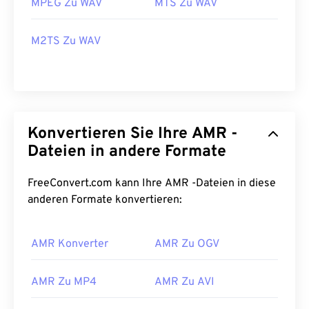
MPEG Zu WAV
MTS Zu WAV
M2TS Zu WAV
Konvertieren Sie Ihre AMR -
Dateien in andere Formate
FreeConvert.com kann Ihre AMR -Dateien in diese
anderen Formate konvertieren:
AMR Konverter
AMR Zu OGV
AMR Zu MP4
AMR Zu AVI
00
00
00
00
00
00
00
00