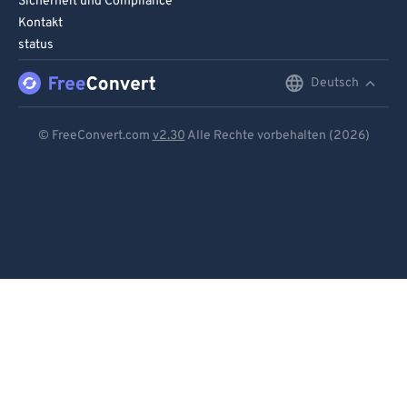
Sicherheit und Compliance
Kontakt
status
Deutsch
English
Deutsch
© FreeConvert.com
v2.30
Alle Rechte vorbehalten (2026)
Español
Français
Português
Italiano
Dutch
日本語
简体中文