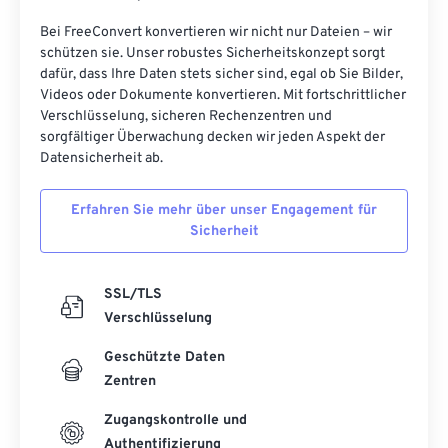
25
25
25
25
25
25
Bei FreeConvert konvertieren wir nicht nur Dateien – wir
26
26
26
26
26
26
schützen sie. Unser robustes Sicherheitskonzept sorgt
dafür, dass Ihre Daten stets sicher sind, egal ob Sie Bilder,
27
27
27
27
27
27
Videos oder Dokumente konvertieren. Mit fortschrittlicher
Verschlüsselung, sicheren Rechenzentren und
28
28
28
28
28
28
sorgfältiger Überwachung decken wir jeden Aspekt der
29
29
29
29
29
29
Datensicherheit ab.
30
30
30
30
30
30
Erfahren Sie mehr über unser Engagement für
31
31
31
31
31
31
Sicherheit
32
32
32
32
32
32
33
33
33
33
33
33
SSL/TLS
Verschlüsselung
34
34
34
34
34
34
35
35
35
35
35
35
Geschützte Daten
Zentren
36
36
36
36
36
36
Zugangskontrolle und
37
37
37
37
37
37
Authentifizierung