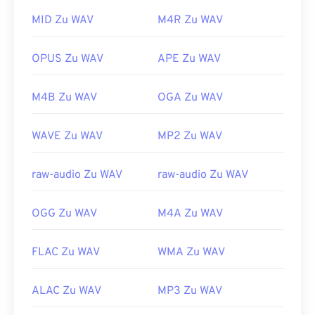
Musikdateien.
Bearbeitungsprogramme.
UltraMixer
ist eine
betriebssystemübergreifende Software für DJs, die
MID Zu WAV
M4R Zu WAV
Entwickelt von:
3rd Generation Partnership
WAV-Dateien gut unterstützt. Auch
Elmedia Player
Project (3GPP)
unterstützt WAV-Dateien.
OPUS Zu WAV
APE Zu WAV
Erstveröffentlichung:
1999
Entwickelt von:
Microsoft
,
IBM
Nützliche Links:
M4B Zu WAV
OGA Zu WAV
Erstveröffentlichung:
1991
https://en.wikipedia.org/wiki/Adaptive_Multi-
Nützliche Links:
Rate_audio_codec
WAVE Zu WAV
MP2 Zu WAV
https://en.wikipedia.org/wiki/WAV
https://www.etsi.org/
https://www.techopedia.com/definition/12636/wavefor
raw-audio Zu WAV
raw-audio Zu WAV
audio-wav
OGG Zu WAV
M4A Zu WAV
FLAC Zu WAV
WMA Zu WAV
ALAC Zu WAV
MP3 Zu WAV