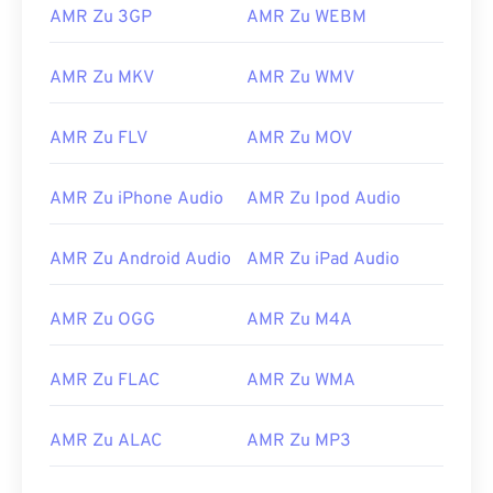
AMR Zu 3GP
AMR Zu WEBM
00
00
00
00
00
00
00
00
AMR Zu MKV
AMR Zu WMV
01
01
01
01
01
01
01
01
AMR Zu FLV
AMR Zu MOV
02
02
02
02
02
02
02
02
03
03
03
03
03
03
03
03
AMR Zu iPhone Audio
AMR Zu Ipod Audio
04
04
04
04
04
04
04
04
05
05
05
05
05
05
05
05
AMR Zu Android Audio
AMR Zu iPad Audio
06
06
06
06
06
06
06
06
AMR Zu OGG
AMR Zu M4A
07
07
07
07
07
07
07
07
08
08
08
08
08
08
08
08
AMR Zu FLAC
AMR Zu WMA
09
09
09
09
09
09
09
09
AMR Zu ALAC
AMR Zu MP3
10
10
10
10
10
10
10
10
11
11
11
11
11
11
11
11