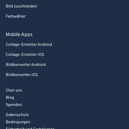
91
91
Bild zuschneiden
92
92
Farbwähler
93
93
Mobile Apps
94
94
Collage-Ersteller Android
95
95
96
96
Collage-Ersteller iOS
97
97
Bildkonverter Android
98
98
Bildkonverter iOS
99
99
Über uns
Blog
Spenden
Datenschutz
Bedingungen