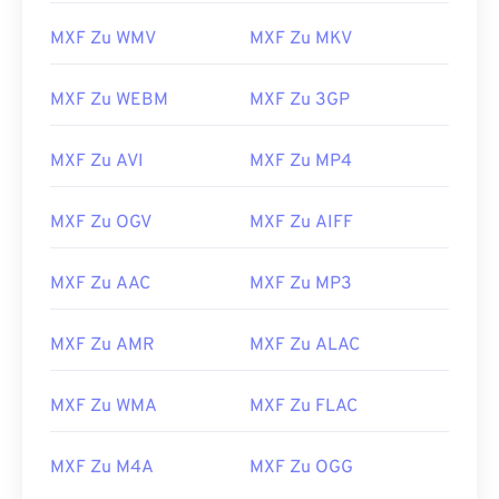
MXF Zu WMV
MXF Zu MKV
00
00
00
00
00
00
00
00
01
01
01
01
01
01
01
01
MXF Zu WEBM
MXF Zu 3GP
02
02
02
02
02
02
02
02
03
03
03
03
03
03
03
03
MXF Zu AVI
MXF Zu MP4
04
04
04
04
04
04
04
04
MXF Zu OGV
MXF Zu AIFF
05
05
05
05
05
05
05
05
06
06
06
06
06
06
06
06
MXF Zu AAC
MXF Zu MP3
07
07
07
07
07
07
07
07
MXF Zu AMR
MXF Zu ALAC
08
08
08
08
08
08
08
08
09
09
09
09
09
09
09
09
MXF Zu WMA
MXF Zu FLAC
10
10
10
10
10
10
10
10
11
11
11
11
11
11
11
11
MXF Zu M4A
MXF Zu OGG