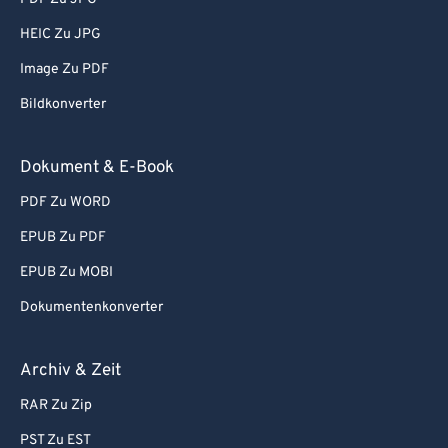
65
65
HEIC Zu JPG
66
66
Image Zu PDF
67
67
Bildkonverter
68
68
69
69
Dokument & E-Book
70
70
PDF Zu WORD
71
71
EPUB Zu PDF
72
72
EPUB Zu MOBI
73
73
Dokumentenkonverter
74
74
75
75
Archiv & Zeit
76
76
RAR Zu Zip
77
77
PST Zu EST