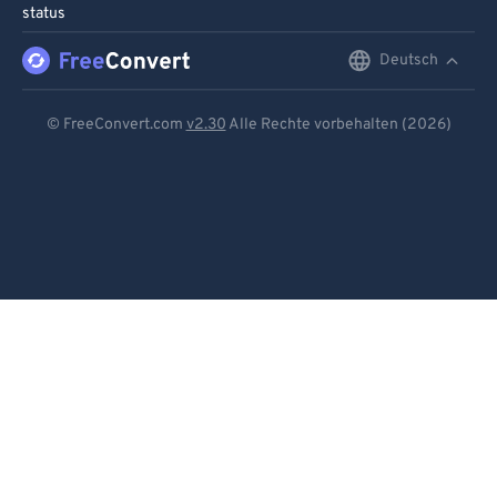
status
Deutsch
English
Deutsch
© FreeConvert.com
v2.30
Alle Rechte vorbehalten (2026)
Español
Français
Português
Italiano
Dutch
日本語
简体中文
繁體中文