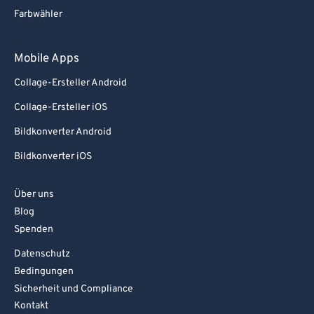
Farbwähler
92
92
93
93
Mobile Apps
94
94
Collage-Ersteller Android
95
95
Collage-Ersteller iOS
96
96
Bildkonverter Android
97
97
Bildkonverter iOS
98
98
99
99
Über uns
Blog
Spenden
Datenschutz
Bedingungen
Sicherheit und Compliance
Kontakt