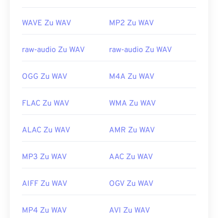
Nützliche Links:
WAVE Zu WAV
MP2 Zu WAV
https://en.wikipedia.org/wiki/WAV
https://www.techopedia.com/definition/12636/wavefor
raw-audio Zu WAV
raw-audio Zu WAV
audio-wav
OGG Zu WAV
M4A Zu WAV
FLAC Zu WAV
WMA Zu WAV
ALAC Zu WAV
AMR Zu WAV
MP3 Zu WAV
AAC Zu WAV
AIFF Zu WAV
OGV Zu WAV
MP4 Zu WAV
AVI Zu WAV