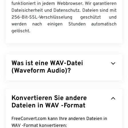
funktioniert in jedem Webbrowser. Wir garantieren
Dateisicherheit und Datenschutz. Dateien sind mit
256-Bit-SSL-Verschlüsselung geschützt und
werden nach einigen Stunden automatisch
gelöscht.
Was ist eine WAV-Datei
(Waveform Audio)?
Waveform Audio (WAV) ist das beliebteste digitale
Audioformat für unkomprimierte Audiodateien.
Konvertieren Sie andere
WAV entstand aus der Weiterentwicklung des
Resource Interchange File Format (RIFF)
Dateien in WAV -Format
von IBM
und Windows. WAV-Dateien sind deutlich größer als
M4A-
und
MP3
-Dateien und daher für den Einsatz
FreeConvert.com kann Ihre anderen Dateien in
auf tragbaren Playern weniger geeignet. Ihre
WAV -Format konvertieren: