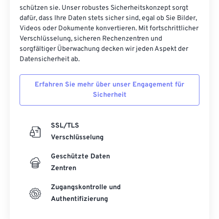
schützen sie. Unser robustes Sicherheitskonzept sorgt
26
26
26
26
26
26
dafür, dass Ihre Daten stets sicher sind, egal ob Sie Bilder,
Videos oder Dokumente konvertieren. Mit fortschrittlicher
27
27
27
27
27
27
Verschlüsselung, sicheren Rechenzentren und
28
28
28
28
28
28
sorgfältiger Überwachung decken wir jeden Aspekt der
Datensicherheit ab.
29
29
29
29
29
29
30
30
30
30
30
30
Erfahren Sie mehr über unser Engagement für
Sicherheit
31
31
31
31
31
31
32
32
32
32
32
32
SSL/TLS
33
33
33
33
33
33
Verschlüsselung
34
34
34
34
34
34
Geschützte Daten
35
35
35
35
35
35
Zentren
36
36
36
36
36
36
Zugangskontrolle und
37
37
37
37
37
37
Authentifizierung
38
38
38
38
38
38