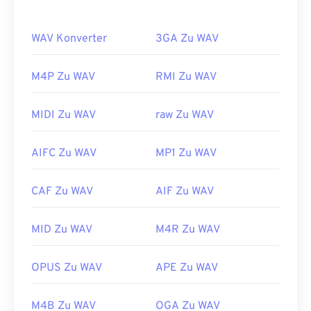
Qualität übertrifft jedoch die von M4A und MP3.
WAV Konverter
3GA Zu WAV
Wie öffnet man eine WAV-Datei?
Der Standardplayer zum Öffnen von WAV-Dateien
M4P Zu WAV
RMI Zu WAV
ist
der Windows Media Player
. Alternativ können
auch Programme wie
iTunes
,
VLC Media Player
MIDI Zu WAV
raw Zu WAV
und
QuickTime
zum Öffnen und Abspielen von
WAV-Dateien verwendet werden.
AIFC Zu WAV
MP1 Zu WAV
Aufgrund der höheren unkomprimierten Qualität
von
WAV-
Dateien eignen sie sich für den Import in
CAF Zu WAV
AIF Zu WAV
Musikbearbeitungs-, Produktions- und
Bearbeitungsprogramme.
UltraMixer
ist eine
betriebssystemübergreifende Software für DJs, die
MID Zu WAV
M4R Zu WAV
WAV-Dateien gut unterstützt. Auch
Elmedia Player
unterstützt WAV-Dateien.
OPUS Zu WAV
APE Zu WAV
Entwickelt von:
Microsoft
,
IBM
M4B Zu WAV
OGA Zu WAV
Erstveröffentlichung:
1991