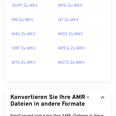
3GPP Zu MKV
MPG Zu MKV
RM Zu MKV
QT Zu MKV
00
00
00
00
00
00
00
00
M4V Zu MKV
MOD Zu MKV
00
00
00
00
00
00
00
00
SWF Zu MKV
MPEG Zu MKV
01
01
01
01
01
01
01
01
MTS Zu MKV
M2TS Zu MKV
02
02
02
02
02
02
02
02
03
03
03
03
03
03
03
03
04
04
04
04
04
04
04
04
05
05
05
05
05
05
05
05
Konvertieren Sie Ihre AMR -
06
06
06
06
06
06
06
06
Dateien in andere Formate
07
07
07
07
07
07
07
07