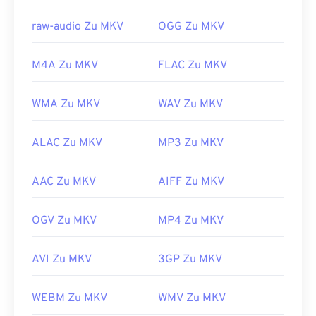
https://www.etsi.org/
Entwickelt von:
Matroska
raw-audio Zu MKV
OGG Zu MKV
Erstveröffentlichung:
2002
Nützliche Links:
M4A Zu MKV
FLAC Zu MKV
https://en.wikipedia.org/wiki/Matroska
WMA Zu MKV
WAV Zu MKV
https://www.matroska.org/
ALAC Zu MKV
MP3 Zu MKV
AAC Zu MKV
AIFF Zu MKV
OGV Zu MKV
MP4 Zu MKV
AVI Zu MKV
3GP Zu MKV
WEBM Zu MKV
WMV Zu MKV