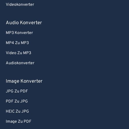
74
74
Videokonverter
75
75
76
76
Audio Konverter
77
77
MP3 Konverter
78
78
MP4 Zu MP3
79
79
Video Zu MP3
80
80
Audiokonverter
81
81
82
82
Image Konverter
83
83
JPG Zu PDF
84
84
PDF Zu JPG
85
85
HEIC Zu JPG
86
86
Image Zu PDF