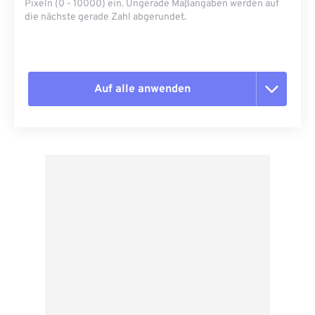
Pixeln (0 - 10000) ein. Ungerade Maßangaben werden auf
die nächste gerade Zahl abgerundet.
Auf alle anwenden
Alle Optionen zurücksetzen
Aus Vorgabe anwenden
Als Vorgabe speichern