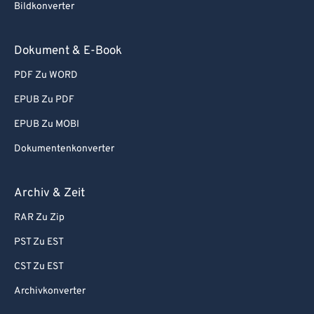
87
87
Bildkonverter
88
88
89
89
Dokument & E-Book
90
90
PDF Zu WORD
91
91
EPUB Zu PDF
92
92
EPUB Zu MOBI
93
93
Dokumentenkonverter
94
94
Archiv & Zeit
95
95
96
96
RAR Zu Zip
97
97
PST Zu EST
98
98
CST Zu EST
99
99
Archivkonverter