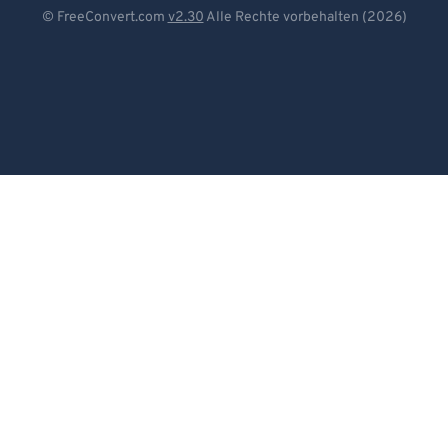
Deutsch
© FreeConvert.com
v2.30
Alle Rechte vorbehalten (2026)
Español
Français
Português
Italiano
Dutch
日本語
简体中文
繁體中文
한국어
Svenska