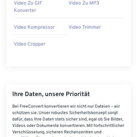
Video Zu GIF
Video Zu MP3
35
35
35
35
35
35
Konverter
36
36
36
36
36
36
Video Kompressor
Video Trimmer
37
37
37
37
37
37
38
38
38
38
38
38
Video Cropper
39
39
39
39
39
39
40
40
40
40
40
40
41
41
41
41
41
41
42
42
42
42
42
42
43
43
43
43
43
43
Ihre Daten, unsere Priorität
44
44
44
44
44
44
Bei FreeConvert konvertieren wir nicht nur Dateien – wir
45
45
45
45
45
45
schützen sie. Unser robustes Sicherheitskonzept sorgt
dafür, dass Ihre Daten stets sicher sind, egal ob Sie Bilder,
46
46
46
46
46
46
Videos oder Dokumente konvertieren. Mit fortschrittlicher
Verschlüsselung, sicheren Rechenzentren und
47
47
47
47
47
47