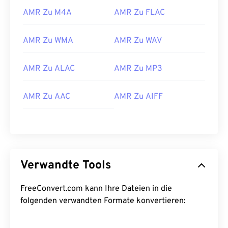
AMR Zu M4A
AMR Zu FLAC
22
22
22
22
22
22
22
22
23
23
23
23
23
23
23
23
AMR Zu WMA
AMR Zu WAV
24
24
24
24
24
24
AMR Zu ALAC
AMR Zu MP3
25
25
25
25
25
25
26
26
26
26
26
26
AMR Zu AAC
AMR Zu AIFF
27
27
27
27
27
27
28
28
28
28
28
28
29
29
29
29
29
29
30
30
30
30
30
30
Verwandte Tools
31
31
31
31
31
31
FreeConvert.com kann Ihre Dateien in die
32
32
32
32
32
32
folgenden verwandten Formate konvertieren:
33
33
33
33
33
33
34
34
34
34
34
34