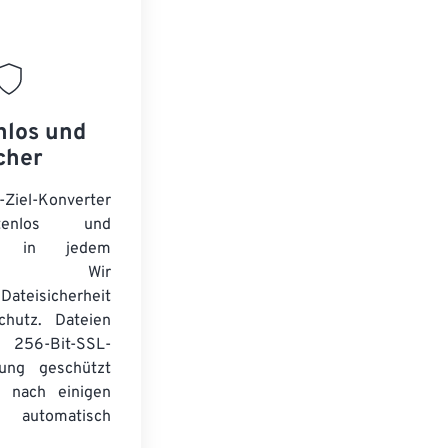
nlos und
cher
-Ziel-Konverter
tenlos und
ert in jedem
wser. Wir
Dateisicherheit
chutz. Dateien
256-Bit-SSL-
lung geschützt
 nach einigen
automatisch