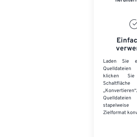
herunter
Einfa
verwe
Laden Sie ei
Quelldateie
klicken Si
Schaltfläche
„Konvertieren“
Quelldateien
stapelwei
Zielformat konv