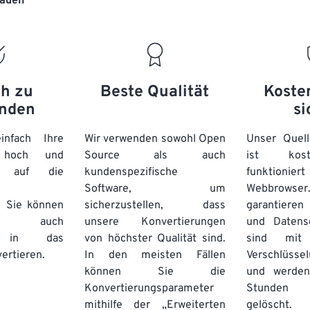
laden“
20
20
20
20
17
17
17
17
21
21
21
21
18
18
18
18
22
22
22
22
19
19
19
19
23
23
23
23
20
20
20
20
ch zu
Beste Qualität
Koste
24
24
24
nden
si
21
21
21
21
25
25
25
22
22
22
22
nfach Ihre
Wir verwenden sowohl Open
Unser Quell
26
26
26
n hoch und
Source als auch
23
23
23
23
ist kos
e auf die
kundenspezifische
funktioni
27
27
27
24
24
24
Software, um
Webbro
28
28
28
25
25
25
. Sie können
sicherzustellen, dass
garantieren 
auch
unsere Konvertierungen
29
29
29
und Datens
26
26
26
se in das
von höchster Qualität sind.
sind mit 
30
30
30
27
27
27
ertieren.
In den meisten Fällen
Verschlüsse
31
31
31
können Sie die
und werden
28
28
28
Konvertierungsparameter
Stunden 
32
32
32
29
29
29
mithilfe der „Erweiterten
gelöscht.