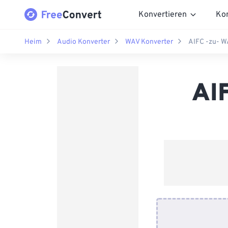
Konvertieren
Ko
Heim
Audio Konverter
WAV Konverter
AIFC -zu- W
AI