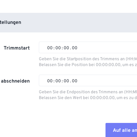
tellungen
Trimmstart
00
:
00
:
00
.
00
Geben Sie die Startposition des Trimmens an (HH:
Belassen Sie die Position bei 00:00:00.00, um es z
00
00
00
00
01
01
01
01
 abschneiden
00
:
00
:
00
.
00
02
02
02
02
Geben Sie die Endposition des Trimmens an (HH:M
Belassen Sie den Wert bei 00:00:00.00, um es zu d
03
03
03
03
00
00
00
00
04
04
04
04
01
01
01
01
05
05
05
05
02
02
02
02
Auf alle 
06
06
06
06
03
03
03
03