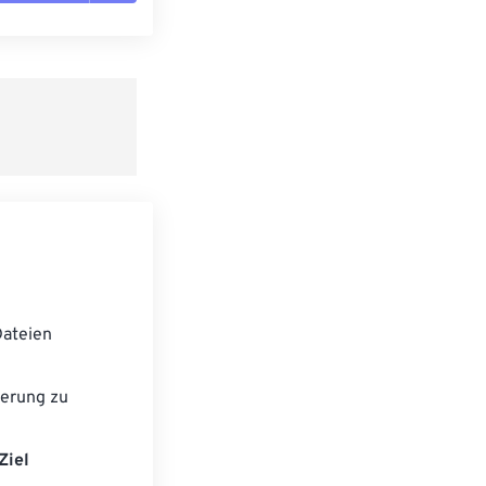
n zurücksetzen
 anwenden
speichern
ateien
erung zu
Ziel