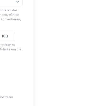
imieren des
nden, wählen
 konvertieren,
utstärke zu
tstärke um die
diostream