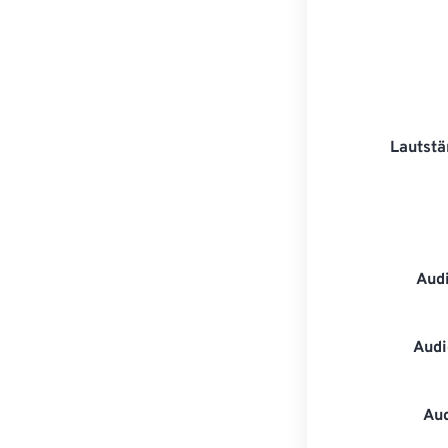
Lautstä
Aud
Audi
Au