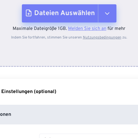
Dateien Auswählen
Maximale Dateigröße 1GB.
Melden Sie sich an
für mehr
Vom Gerät
Indem Sie fortfahren, stimmen Sie unseren
Nutzungsbedingungen
zu.
Von Dropbox
Von Google Drive
 Einstellungen (optional)
Von OneDrive
ionen
Von URL